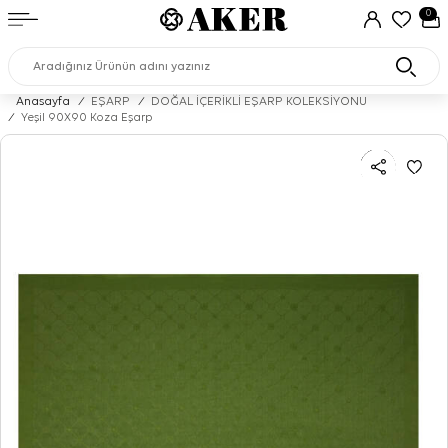
0
Anasayfa
/
EŞARP
/
DOĞAL İÇERİKLİ EŞARP KOLEKSİYONU
/
Yeşil 90X90 Koza Eşarp