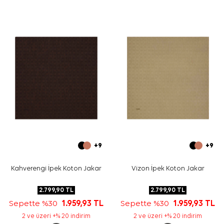
+9
+9
Kahverengi İpek Koton Jakar
Vizon İpek Koton Jakar
2.799,90
TL
2.799,90
TL
Sepette %30
1.959,93
TL
Sepette %30
1.959,93
TL
2 ve üzeri +% 20 indirim
2 ve üzeri +% 20 indirim