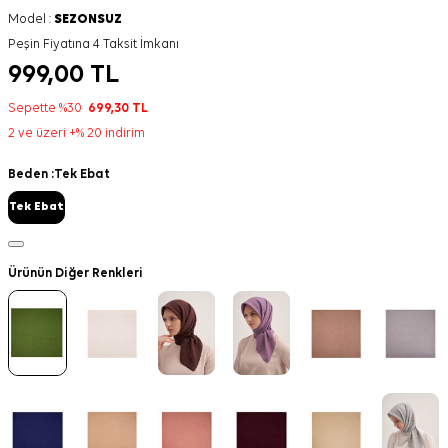
Model :
SEZONSUZ
Peşin Fiyatına 4 Taksit İmkanı
999,00
TL
Sepette %30
699,30
TL
2 ve üzeri +% 20 indirim
Beden :
Tek Ebat
Tek Ebat
Ürünün Diğer Renkleri