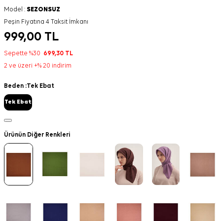
Model :
SEZONSUZ
Peşin Fiyatına 4 Taksit İmkanı
999,00
TL
Sepette %30
699,30
TL
2 ve üzeri +% 20 indirim
Beden :
Tek Ebat
Tek Ebat
Ürünün Diğer Renkleri