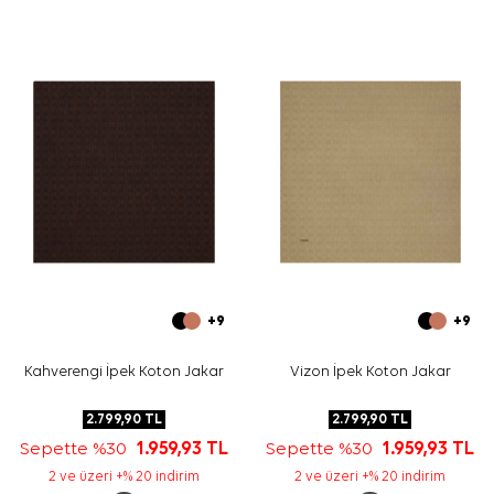
+9
+9
Kahverengi İpek Koton Jakar
Vizon İpek Koton Jakar
2.799,90
TL
2.799,90
TL
Sepette %30
1.959,93
TL
Sepette %30
1.959,93
TL
2 ve üzeri +% 20 indirim
2 ve üzeri +% 20 indirim