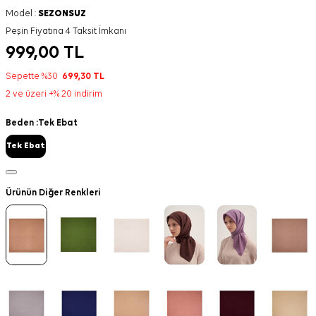
Model :
SEZONSUZ
Peşin Fiyatına 4 Taksit İmkanı
999,00
TL
Sepette %30
699,30
TL
2 ve üzeri +% 20 indirim
Beden :
Tek Ebat
Tek Ebat
Ürünün Diğer Renkleri