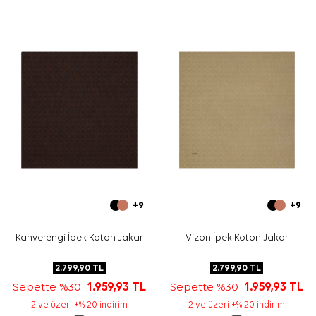
+9
+9
Kahverengi İpek Koton Jakar
Vizon İpek Koton Jakar
2.799,90
TL
2.799,90
TL
Sepette %30
1.959,93
TL
Sepette %30
1.959,93
TL
2 ve üzeri +% 20 indirim
2 ve üzeri +% 20 indirim