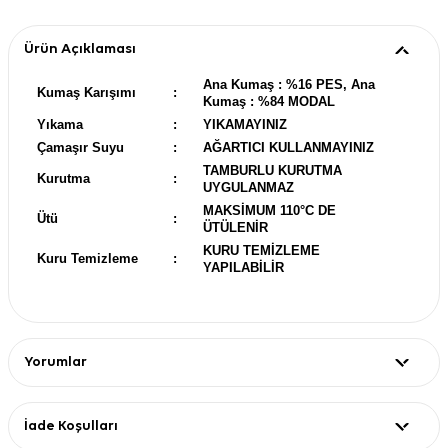
Ürün Açıklaması
Ana Kumaş : %16 PES, Ana
Kumaş Karışımı
:
Kumaş : %84 MODAL
Yıkama
:
YIKAMAYINIZ
Çamaşır Suyu
:
AĞARTICI KULLANMAYINIZ
TAMBURLU KURUTMA
Kurutma
:
UYGULANMAZ
MAKSİMUM 110°C DE
Ütü
:
ÜTÜLENİR
KURU TEMİZLEME
Kuru Temizleme
:
YAPILABİLİR
Yorumlar
İade Koşulları