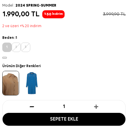
Model :
2024 SPRING-SUMMER
1.990,00
TL
3.999,90
TL
50
%
İndirim
2 ve üzeri +% 20 indirim
Beden :
1
1
2
3
Ürünün Diğer Renkleri
SEPETE EKLE