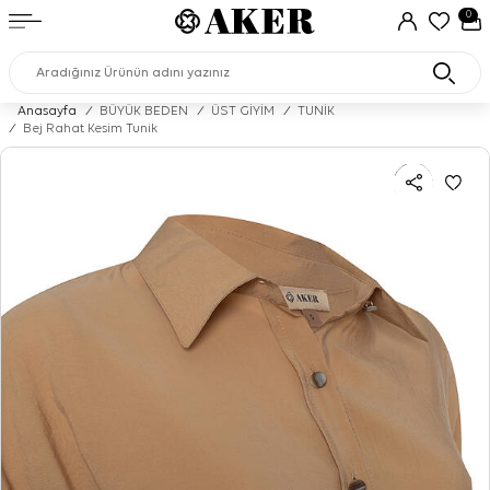
0
Anasayfa
/
BÜYÜK BEDEN
/
ÜST GİYİM
/
TUNİK
/
Bej Rahat Kesim Tunik