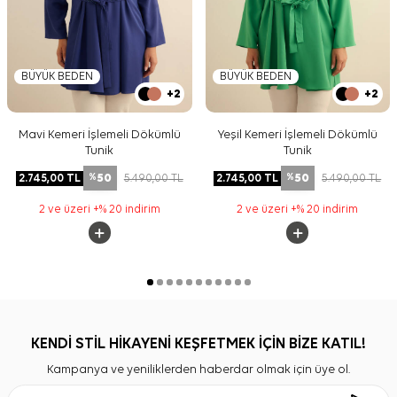
BÜYÜK BEDEN
BÜYÜK BEDEN
+2
+2
Mavi Kemeri İşlemeli Dökümlü
Yeşil Kemeri İşlemeli Dökümlü
Tunik
Tunik
50
50
2.745,00
TL
5.490,00
TL
2.745,00
TL
5.490,00
TL
%
%
2 ve üzeri +% 20 indirim
2 ve üzeri +% 20 indirim
KENDİ STİL HİKAYENİ KEŞFETMEK İÇİN BİZE KATIL!
Kampanya ve yeniliklerden haberdar olmak için üye ol.