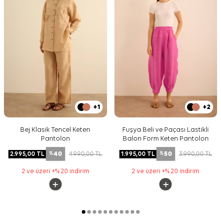
+1
+2
Bej Klasik Tencel Keten
Fuşya Beli ve Paçası Lastikli
Pantolon
Balon Form Keten Pantolon
40
50
2.995,00
TL
4.990,00
TL
1.995,00
TL
3.990,00
TL
%
%
2 ve üzeri +% 20 indirim
2 ve üzeri +% 20 indirim