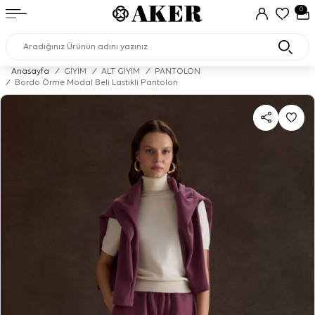
0
Anasayfa
/
GİYİM
/
ALT GİYİM
/
PANTOLON
/
Bordo Örme Modal Beli Lastikli Pantolon