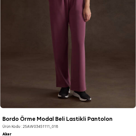
Bordo Örme Modal Beli Lastikli Pantolon
Ürün Kodu :
25AW03451111_018
Aker