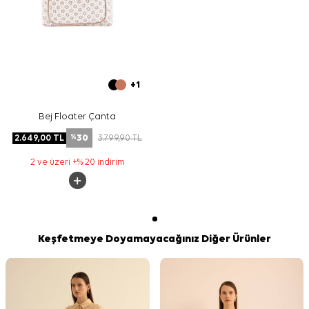
+1
Bej Floater Çanta
30
2.649,00
TL
3.799,90
TL
%
2 ve üzeri +% 20 indirim
Keşfetmeye Doyamayacağınız Diğer Ürünler