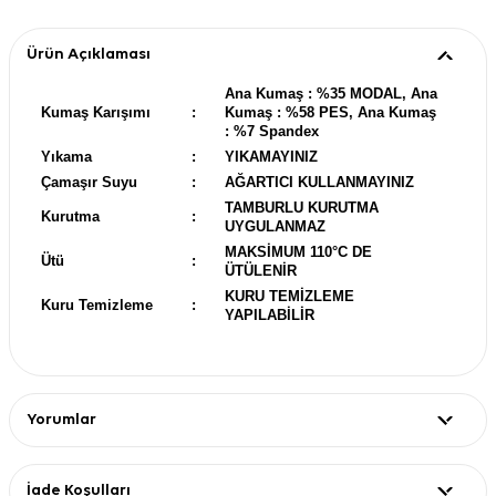
Ürün Açıklaması
Ana Kumaş : %35 MODAL, Ana
Kumaş Karışımı
:
Kumaş : %58 PES, Ana Kumaş
: %7 Spandex
Yıkama
:
YIKAMAYINIZ
Çamaşır Suyu
:
AĞARTICI KULLANMAYINIZ
TAMBURLU KURUTMA
Kurutma
:
UYGULANMAZ
MAKSİMUM 110°C DE
Ütü
:
ÜTÜLENİR
KURU TEMİZLEME
Kuru Temizleme
:
YAPILABİLİR
Yorumlar
İade Koşulları