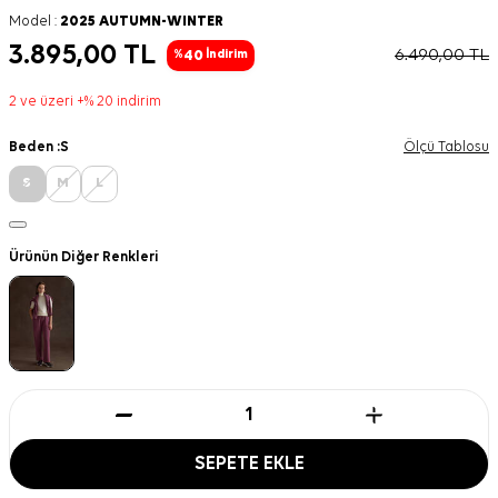
Model :
2025 AUTUMN-WINTER
3.895,00
TL
6.490,00
TL
40
%
İndirim
2 ve üzeri +% 20 indirim
Beden :
S
Ölçü Tablosu
S
M
L
Ürünün Diğer Renkleri
SEPETE EKLE