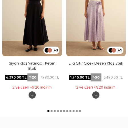
+3
+1
Siyah Kloş Yırtmaçllı Keten
Lila Çıtır Çiçek Desen Kloş Etek
Etek
20
50
6.390,00
TL
7.990,00
TL
1.745,00
TL
3.490,00
TL
%
%
2 ve üzeri +% 20 indirim
2 ve üzeri +% 20 indirim