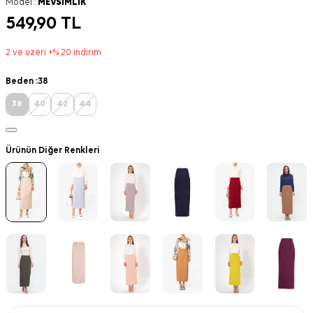
Model :
MEVSIMLIK
549,90
TL
2 ve üzeri +% 20 indirim
Beden :
38
38
40
42
44
Ürünün Diğer Renkleri