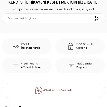
KENDİ STİL HİKAYENİ KEŞFETMEK İÇİN BİZE KATIL!
Kampanya ve yeniliklerden haberdar olmak için üye ol.
2249 TL Üzeri
%100 Güvenli
Ücretsiz Kargo
Alışveriş
Kredi Kartına
Mağazada
4 Taksit İmkanı
Değişim
Whatsapp Destek