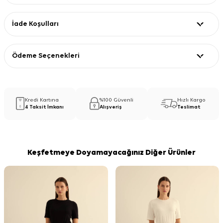
İade Koşulları
Ödeme Seçenekleri
Kredi Kartına
%100 Güvenli
Hızlı Kargo
4 Taksit İmkanı
Alışveriş
Teslimat
Keşfetmeye Doyamayacağınız Diğer Ürünler