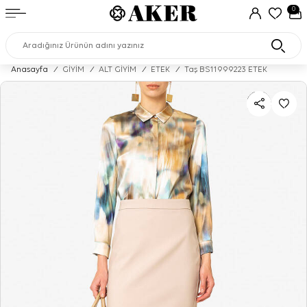
0
Anasayfa
/
GİYİM
/
ALT GİYİM
/
ETEK
/
Taş BS11999223 ETEK