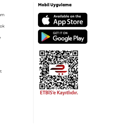
Mobil Uygulama
am
ok
e
t