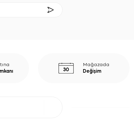
tına
Mağazada
İmkanı
Değişim