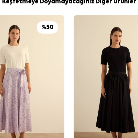
Keşfetmeye Doyamayacağınız Diğer Ürünler
%
50