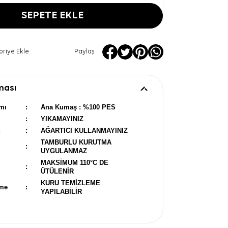
SEPETE EKLE
oriye Ekle
Paylaş
ması
mı
:
Ana Kumaş : %100 PES
:
YIKAMAYINIZ
u
:
AĞARTICI KULLANMAYINIZ
TAMBURLU KURUTMA
:
UYGULANMAZ
MAKSİMUM 110°C DE
:
ÜTÜLENİR
KURU TEMİZLEME
eme
:
YAPILABİLİR