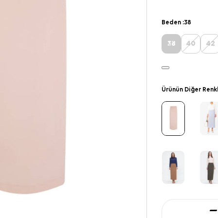
Beden :
38
38
40
42
Ürünün Diğer Renk