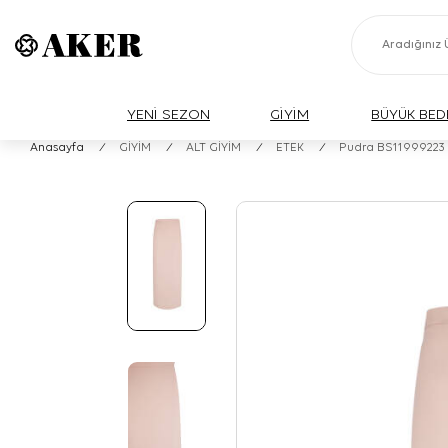
YENİ SEZON
GİYİM
BÜYÜK BED
Anasayfa
/
GİYİM
/
ALT GİYİM
/
ETEK
/
Pudra BS11999223