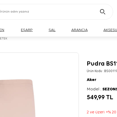
EN
EŞARP
ŞAL
ARANCIA
AKSES
 ETEK
Pudra BS1
Ürün Kodu :
BS0011
Aker
Model :
SEZON
549,99
TL
2 ve üzeri +% 20