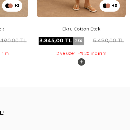
+3
+3
ek
Ekru Cotton Etek
.490,00
TL
3.845,00
TL
5.490,00
TL
30
%
dirim
2 ve üzeri +% 20 indirim
L!