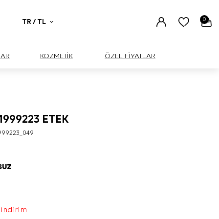
0
TR / TL
UAR
KOZMETİK
ÖZEL FİYATLAR
1999223 ETEK
999223_049
SUZ
 indirim