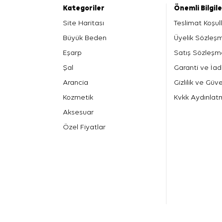
Kategoriler
Önemli Bilgil
Site Haritası
Teslimat Koşull
Büyük Beden
Üyelik Sözleş
Eşarp
Satış Sözleşm
Şal
Garanti ve İad
Arancia
Gizlilik ve Güve
Kozmetik
Kvkk Aydınlat
Aksesuar
Özel Fiyatlar