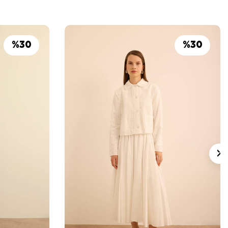
%
30
%
30