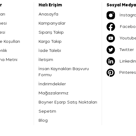
er
Hızlı Erişim
Sosyal Medya
arı
Anasayfa
İnstagr
mesi
Kampanyalar
Facebo
esi
Sipariş Takip
Youtub
e Koşulları
Kargo Takip
Twitter
nlik
İade Talebi
ma Metni
İletişim
Linkedin
İnsan Kaynakları Başvuru
Pinteres
Formu
İndirimdekiler
Mağazalarımız
Boyner Eşarp Satış Noktaları
Sepetim
Blog