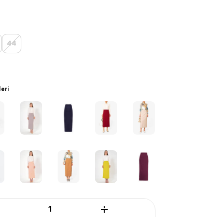
44
leri