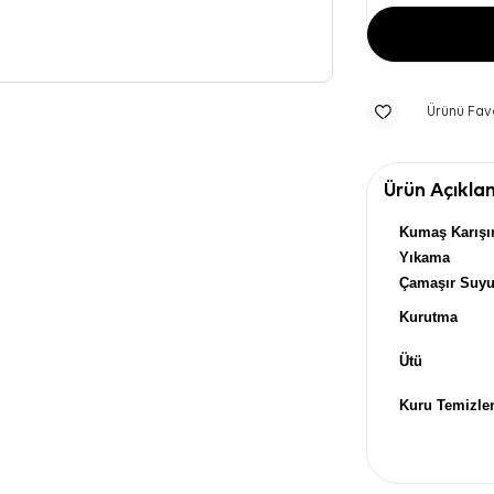
Ürünü Fav
Ürün Açıkla
Kumaş Karışı
Yıkama
Çamaşır Suy
Kurutma
Ütü
Kuru Temizl