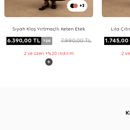
+3
Siyah Kloş Yırtmaçllı Keten Etek
Lila Çıt
6.390,00
TL
7.990,00
TL
1.745,00
20
%
2 ve üzeri +% 20 indirim
2 ve
K