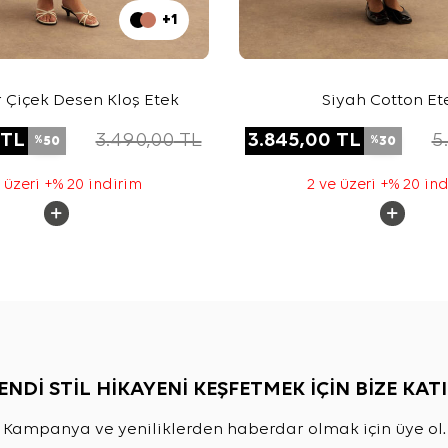
+1
ır Çiçek Desen Kloş Etek
Siyah Cotton Et
TL
3.490,00
TL
3.845,00
TL
5
50
30
%
%
 üzeri +% 20 indirim
2 ve üzeri +% 20 in
ENDİ STİL HİKAYENİ KEŞFETMEK İÇİN BİZE KATI
Kampanya ve yeniliklerden haberdar olmak için üye ol.