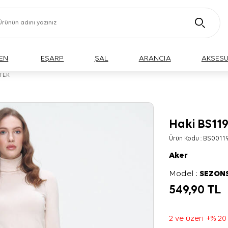
EN
EŞARP
ŞAL
ARANCIA
AKSES
TEK
Haki BS11
Ürün Kodu :
BS0011
Aker
Model :
SEZON
549,90
TL
2 ve üzeri +% 20