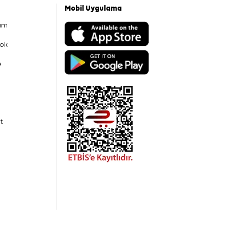
Mobil Uygulama
am
ok
e
t