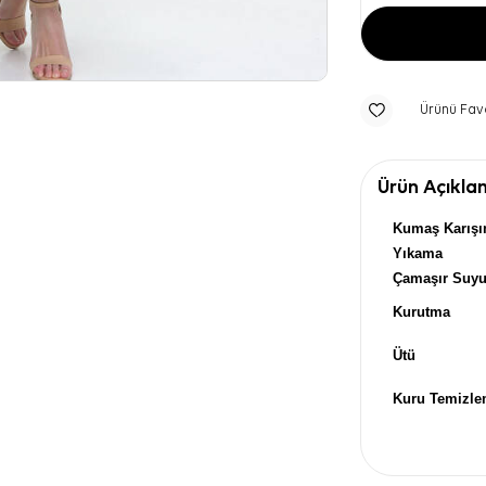
Ürünü Fav
Ürün Açıkla
Kumaş Karışı
Yıkama
Çamaşır Suy
Kurutma
Ütü
Kuru Temizl