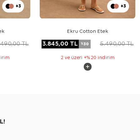
+3
+3
ek
Ekru Cotton Etek
.490,00
TL
3.845,00
TL
5.490,00
TL
30
%
dirim
2 ve üzeri +% 20 indirim
L!