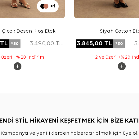
+1
ır Çiçek Desen Kloş Etek
Siyah Cotton Et
TL
3.490,00
TL
3.845,00
TL
5
50
30
%
%
 üzeri +% 20 indirim
2 ve üzeri +% 20 in
ENDİ STİL HİKAYENİ KEŞFETMEK İÇİN BİZE KATI
Kampanya ve yeniliklerden haberdar olmak için üye ol.