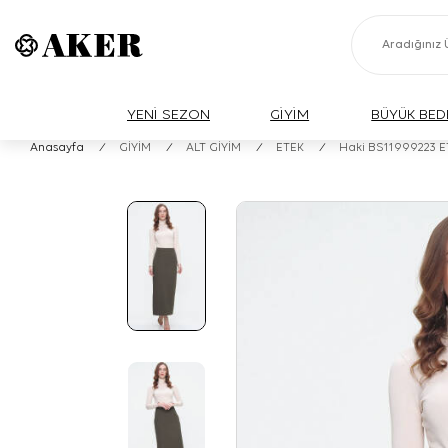
YENİ SEZON
GİYİM
BÜYÜK BED
Anasayfa
/
GİYİM
/
ALT GİYİM
/
ETEK
/
Haki BS11999223 E