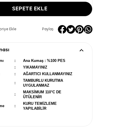
SEPETE EKLE
oriye Ekle
Paylaş
ması
mı
:
Ana Kumaş : %100 PES
:
YIKAMAYINIZ
u
:
AĞARTICI KULLANMAYINIZ
TAMBURLU KURUTMA
:
UYGULANMAZ
MAKSİMUM 110°C DE
:
ÜTÜLENİR
KURU TEMİZLEME
eme
:
YAPILABİLİR