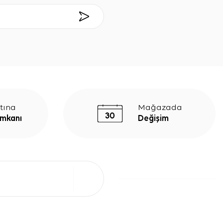
tına
Mağazada
İmkanı
Değişim