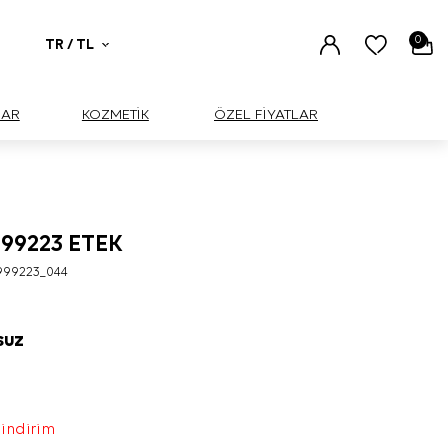
0
TR / TL
UAR
KOZMETİK
ÖZEL FİYATLAR
999223 ETEK
999223_044
SUZ
 indirim