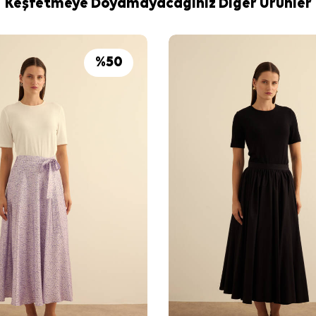
Keşfetmeye Doyamayacağınız Diğer Ürünler
%
50