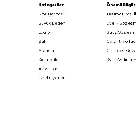
Kategoriler
Önemli Bilgil
Site Haritası
Teslimat Koşull
Büyük Beden
Üyelik Sözleş
Eşarp
Satış Sözleşm
Şal
Garanti ve İad
Arancia
Gizlilik ve Güve
Kozmetik
Kvkk Aydınlat
Aksesuar
Özel Fiyatlar