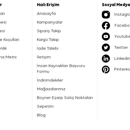
er
Hızlı Erişim
Sosyal Medya
arı
Anasayfa
İnstagr
mesi
Kampanyalar
Facebo
esi
Sipariş Takip
Youtub
e Koşulları
Kargo Takip
Twitter
nlik
İade Talebi
ma Metni
İletişim
Linkedin
İnsan Kaynakları Başvuru
Pinteres
Formu
İndirimdekiler
Mağazalarımız
Boyner Eşarp Satış Noktaları
Sepetim
Blog