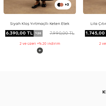
+3
Siyah Kloş Yırtmaçllı Keten Etek
Lila Çıt
6.390,00
TL
7.990,00
TL
1.745,00
20
%
2 ve üzeri +% 20 indirim
2 ve
K