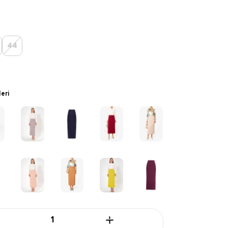
44
leri