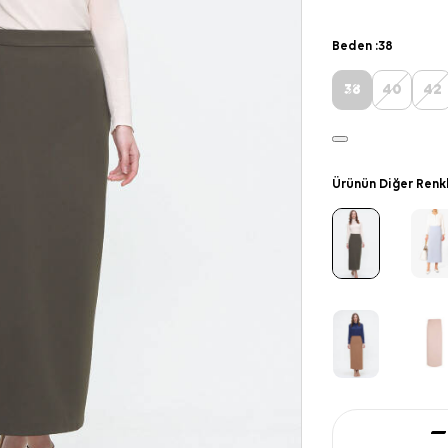
Beden :
38
38
40
42
Ürünün Diğer Renk