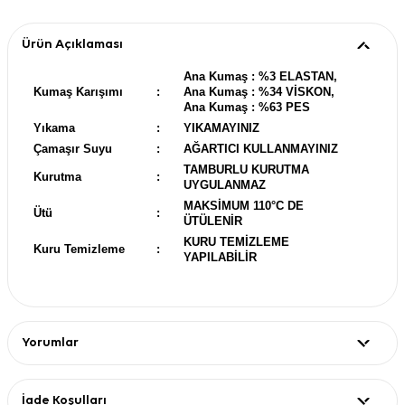
Ürün Açıklaması
Ana Kumaş : %3 ELASTAN,
Kumaş Karışımı
:
Ana Kumaş : %34 VİSKON,
Ana Kumaş : %63 PES
Yıkama
:
YIKAMAYINIZ
Çamaşır Suyu
:
AĞARTICI KULLANMAYINIZ
TAMBURLU KURUTMA
Kurutma
:
UYGULANMAZ
MAKSİMUM 110°C DE
Ütü
:
ÜTÜLENİR
KURU TEMİZLEME
Kuru Temizleme
:
YAPILABİLİR
Yorumlar
İade Koşulları