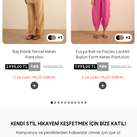
+1
+2
Bej Klasik Tencel Keten
Fuşya Beli ve Paçası Lastikli
Pantolon
Balon Form Keten Pantolon
40
50
2.995,00
TL
4.990,00
TL
1.995,00
TL
3.990,00
TL
%
%
2 ve üzeri +% 20 indirim
2 ve üzeri +% 20 indirim
KENDİ STİL HİKAYENİ KEŞFETMEK İÇİN BİZE KATIL!
Kampanya ve yeniliklerden haberdar olmak için üye ol.