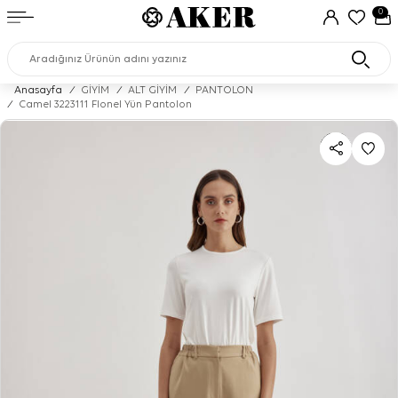
0
Anasayfa
/
GİYİM
/
ALT GİYİM
/
PANTOLON
/
Camel 3223111 Flonel Yün Pantolon