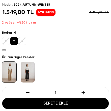
Model :
2024 AUTUMN-WINTER
1.349,00
TL
4.499,90
TL
70
%
İndirim
2 ve üzeri +% 20 indirim
Beden :
M
S
M
L
Ürünün Diğer Renkleri
SEPETE EKLE