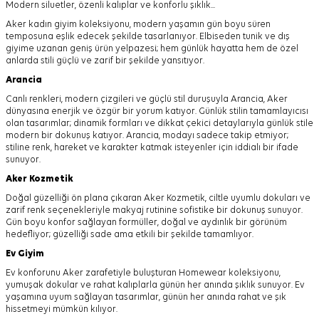
Modern siluetler, özenli kalıplar ve konforlu şıklık...
Aker kadın giyim koleksiyonu, modern yaşamın gün boyu süren
temposuna eşlik edecek şekilde tasarlanıyor.
Elbiseden tunik ve dış
giyime uzanan geniş ürün yelpazesi; hem günlük hayatta hem de özel
anlarda stili güçlü ve zarif bir şekilde yansıtıyor.
Arancia
Canlı renkleri, modern çizgileri ve güçlü stil duruşuyla Arancia, Aker
dünyasına enerjik ve özgür bir yorum katıyor. Günlük stilin tamamlayıcısı
olan tasarımlar; dinamik formları ve dikkat çekici detaylarıyla günlük stile
modern bir dokunuş katıyor. Arancia, modayı sadece takip etmiyor;
stiline renk, hareket ve karakter katmak isteyenler için iddialı bir ifade
sunuyor.
Aker
Kozmetik
Doğal güzelliği ön plana çıkaran Aker Kozmetik, ciltle uyumlu dokuları ve
zarif renk seçenekleriyle makyaj rutinine sofistike bir dokunuş sunuyor.
Gün boyu konfor sağlayan formüller, doğal ve aydınlık bir görünüm
hedefliyor; güzelliği sade ama etkili bir şekilde tamamlıyor.
Ev Giyim
Ev konforunu Aker zarafetiyle buluşturan Homewear koleksiyonu,
yumuşak dokular ve rahat kalıplarla günün her anında şıklık sunuyor. Ev
yaşamına uyum sağlayan tasarımlar, günün her anında rahat ve şık
hissetmeyi mümkün kılıyor.