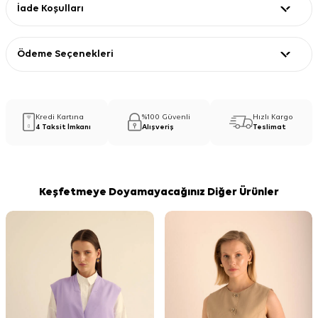
İade Koşulları
Ödeme Seçenekleri
Kredi Kartına
%100 Güvenli
Hızlı Kargo
4 Taksit İmkanı
Alışveriş
Teslimat
Keşfetmeye Doyamayacağınız Diğer Ürünler