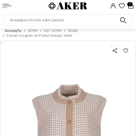
0
Anasayfa
/
GİYİM
/
ÜST GİYİM
/
YELEK
/
Camel Grogren Ve Püskül Detaylı Yelek