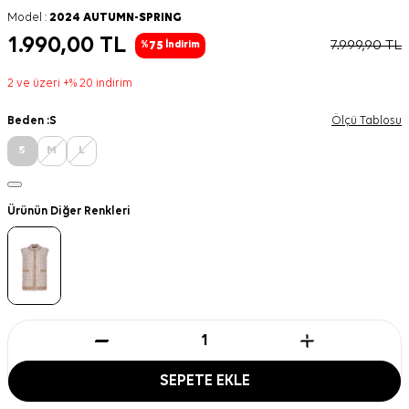
Model :
2024 AUTUMN-SPRING
1.990,00
TL
7.999,90
TL
75
%
İndirim
2 ve üzeri +% 20 indirim
Beden :
S
Ölçü Tablosu
S
M
L
Ürünün Diğer Renkleri
SEPETE EKLE