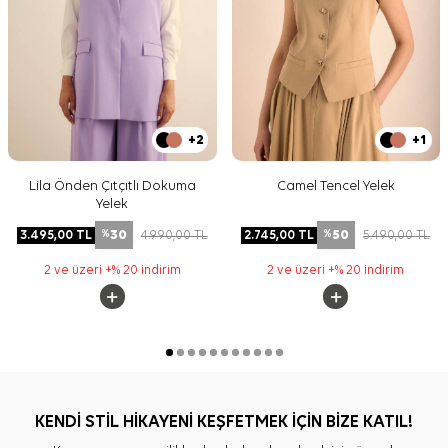
+2
+1
Lila Önden Çıtçıtlı Dokuma
Camel Tencel Yelek
Yelek
30
50
3.495,00
TL
4.990,00
TL
2.745,00
TL
5.490,00
TL
%
%
2 ve üzeri +% 20 indirim
2 ve üzeri +% 20 indirim
KENDİ STİL HİKAYENİ KEŞFETMEK İÇİN BİZE KATIL!