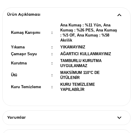
Ürün Açıklaması
Ana Kumaş : %11 Yün, Ana
Kumaş : %26 PES, Ana Kumaş
Kumaş Karışımı
:
: %5 OF, Ana Kumaş : %58
Akrilik
Yıkama
:
YIKAMAYINIZ
Çamaşır Suyu
:
AĞARTICI KULLANMAYINIZ
TAMBURLU KURUTMA
Kurutma
:
UYGULANMAZ
MAKSİMUM 110°C DE
Ütü
:
ÜTÜLENİR
KURU TEMİZLEME
Kuru Temizleme
:
YAPILABİLİR
Yorumlar