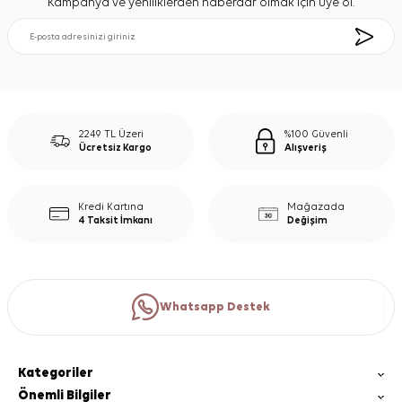
Kampanya ve yeniliklerden haberdar olmak için üye ol.
2249 TL Üzeri
%100 Güvenli
Ücretsiz Kargo
Alışveriş
Kredi Kartına
Mağazada
4 Taksit İmkanı
Değişim
Whatsapp Destek
Kategoriler
Önemli Bilgiler