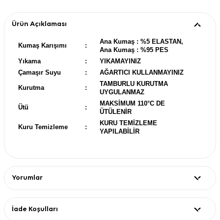
Ürün Açıklaması
Ana Kumaş : %5 ELASTAN,
Kumaş Karışımı
:
Ana Kumaş : %95 PES
Yıkama
:
YIKAMAYINIZ
Çamaşır Suyu
:
AĞARTICI KULLANMAYINIZ
TAMBURLU KURUTMA
Kurutma
:
UYGULANMAZ
MAKSİMUM 110°C DE
Ütü
:
ÜTÜLENİR
KURU TEMİZLEME
Kuru Temizleme
:
YAPILABİLİR
Yorumlar
İade Koşulları