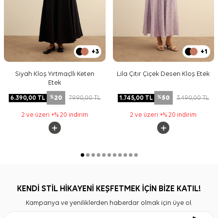
+3
+1
Siyah Kloş Yırtmaçllı Keten
Lila Çıtır Çiçek Desen Kloş Etek
Etek
20
50
6.390,00
TL
7.990,00
TL
1.745,00
TL
3.490,00
TL
%
%
2 ve üzeri +% 20 indirim
2 ve üzeri +% 20 indirim
KENDİ STİL HİKAYENİ KEŞFETMEK İÇİN BİZE KATIL!
Kampanya ve yeniliklerden haberdar olmak için üye ol.