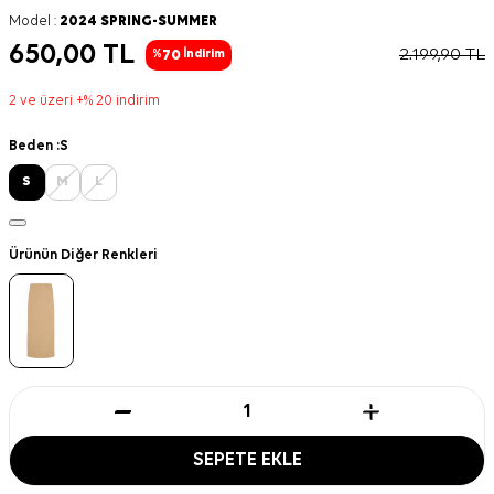
Model :
2024 SPRING-SUMMER
650,00
TL
2.199,90
TL
70
%
İndirim
2 ve üzeri +% 20 indirim
Beden :
S
S
M
L
Ürünün Diğer Renkleri
SEPETE EKLE