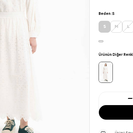
Beden :
S
S
M
L
Ürünün Diğer Renk