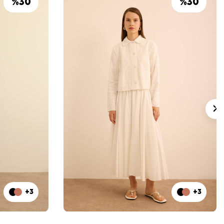
%
30
%
30
+3
+3