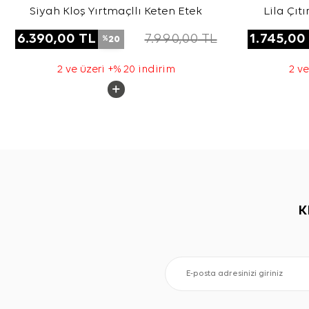
Siyah Kloş Yırtmaçllı Keten Etek
Lila Çıt
6.390,00
TL
7.990,00
TL
1.745,00
20
%
2 ve üzeri +% 20 indirim
2 ve
K