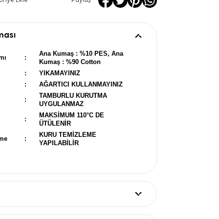
oriye Ekle
Paylaş
ması
Ana Kumaş : %10 PES, Ana
mı
:
Kumaş : %90 Cotton
:
YIKAMAYINIZ
u
:
AĞARTICI KULLANMAYINIZ
TAMBURLU KURUTMA
:
UYGULANMAZ
MAKSİMUM 110°C DE
:
ÜTÜLENİR
KURU TEMİZLEME
eme
:
YAPILABİLİR