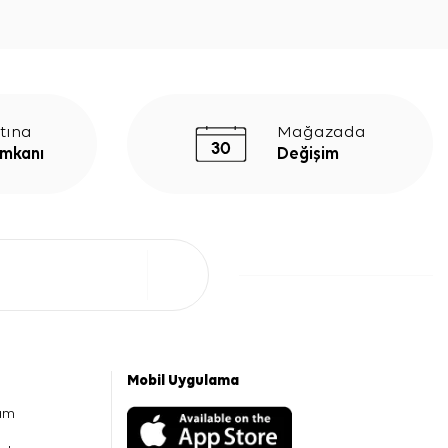
tına
Mağazada
İmkanı
Değişim
Mobil Uygulama
am