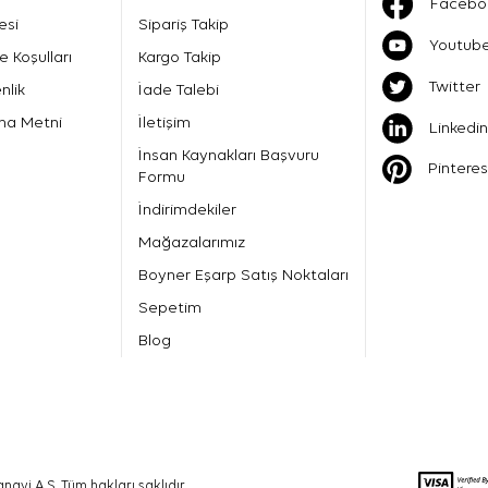
Facebo
esi
Sipariş Takip
Youtub
e Koşulları
Kargo Takip
Twitter
nlik
İade Talebi
ma Metni
İletişim
Linkedin
İnsan Kaynakları Başvuru
Pinteres
Formu
İndirimdekiler
Mağazalarımız
Boyner Eşarp Satış Noktaları
Sepetim
Blog
nayi A.Ş. Tüm hakları saklıdır.