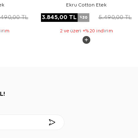
ek
Ekru Cotton Etek
.490,00
TL
3.845,00
TL
5.490,00
TL
30
%
dirim
2 ve üzeri +% 20 indirim
L!