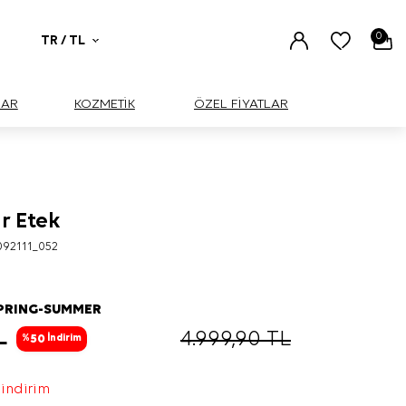
0
TR / TL
UAR
KOZMETİK
ÖZEL FİYATLAR
r Etek
092111_052
SPRING-SUMMER
L
4.999,90
TL
50
%
İndirim
 indirim