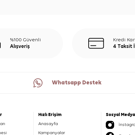
%100 Güvenli
Kredi Kar
Alışveriş
4 Taksit 
Whatsapp Destek
er
Hızlı Erişim
Sosyal Medya
arı
Anasayfa
İnstagr
mesi
Kampanyalar