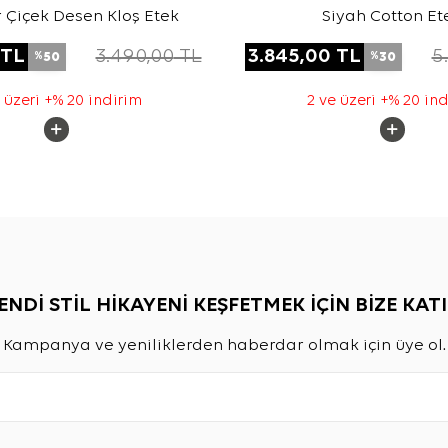
ır Çiçek Desen Kloş Etek
Siyah Cotton Et
TL
3.490,00
TL
3.845,00
TL
5
50
30
%
%
 üzeri +% 20 indirim
2 ve üzeri +% 20 in
ENDİ STİL HİKAYENİ KEŞFETMEK İÇİN BİZE KATI
Kampanya ve yeniliklerden haberdar olmak için üye ol.