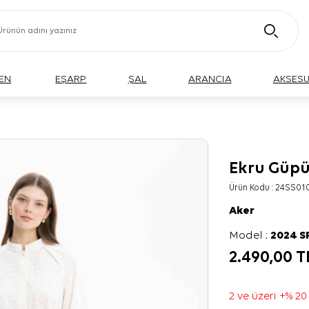
EN
EŞARP
ŞAL
ARANCIA
AKSES
Ekru Güpü
Ürün Kodu :
24SS01
Aker
Model :
2024 
2.490,00
T
2 ve üzeri +% 20