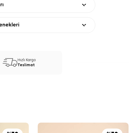
rı
nekleri
Hızlı Kargo
Teslimat