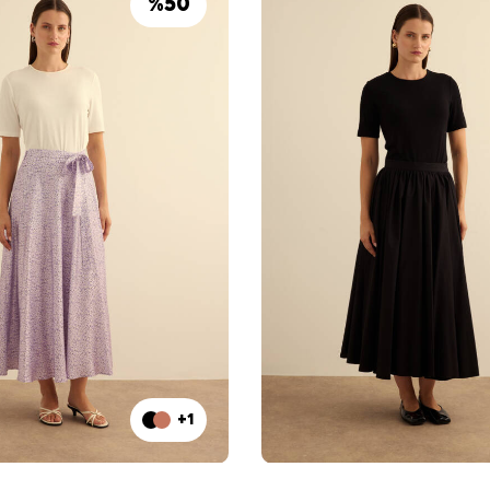
%
50
+1