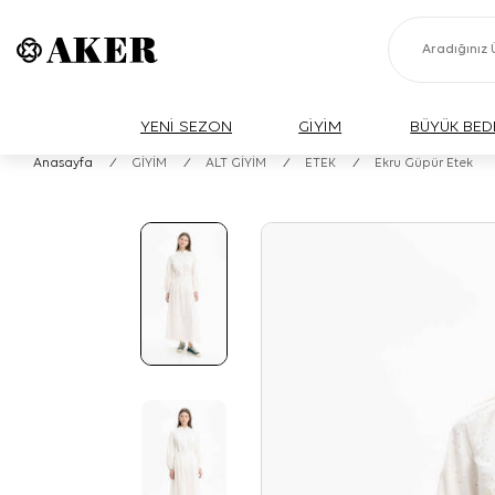
YENİ SEZON
GİYİM
BÜYÜK BED
Anasayfa
/
GİYİM
/
ALT GİYİM
/
ETEK
/
Ekru Güpür Etek