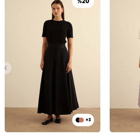
%
20
+3