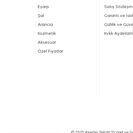
Eşarp
Satış Sözleşm
Şal
Garanti ve İad
Arancia
Gizlilik ve Güve
Kozmetik
Kvkk Aydınlat
Aksesuar
Özel Fiyatlar
© 2025 Akerler Tekstil Ticaret ve Sa