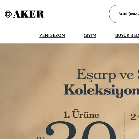
YENİ SEZON
GİYİM
BÜYÜK BE