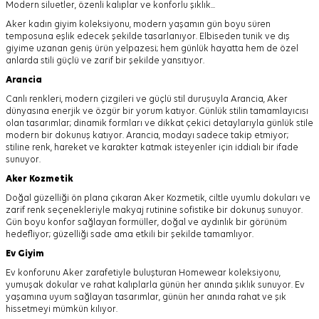
Modern siluetler, özenli kalıplar ve konforlu şıklık...
Aker kadın giyim koleksiyonu, modern yaşamın gün boyu süren
temposuna eşlik edecek şekilde tasarlanıyor.
Elbiseden tunik ve dış
giyime uzanan geniş ürün yelpazesi; hem günlük hayatta hem de özel
anlarda stili güçlü ve zarif bir şekilde yansıtıyor.
Arancia
Canlı renkleri, modern çizgileri ve güçlü stil duruşuyla Arancia, Aker
dünyasına enerjik ve özgür bir yorum katıyor. Günlük stilin tamamlayıcısı
olan tasarımlar; dinamik formları ve dikkat çekici detaylarıyla günlük stile
modern bir dokunuş katıyor. Arancia, modayı sadece takip etmiyor;
stiline renk, hareket ve karakter katmak isteyenler için iddialı bir ifade
sunuyor.
Aker
Kozmetik
Doğal güzelliği ön plana çıkaran Aker Kozmetik, ciltle uyumlu dokuları ve
zarif renk seçenekleriyle makyaj rutinine sofistike bir dokunuş sunuyor.
Gün boyu konfor sağlayan formüller, doğal ve aydınlık bir görünüm
hedefliyor; güzelliği sade ama etkili bir şekilde tamamlıyor.
Ev Giyim
Ev konforunu Aker zarafetiyle buluşturan Homewear koleksiyonu,
yumuşak dokular ve rahat kalıplarla günün her anında şıklık sunuyor. Ev
yaşamına uyum sağlayan tasarımlar, günün her anında rahat ve şık
hissetmeyi mümkün kılıyor.