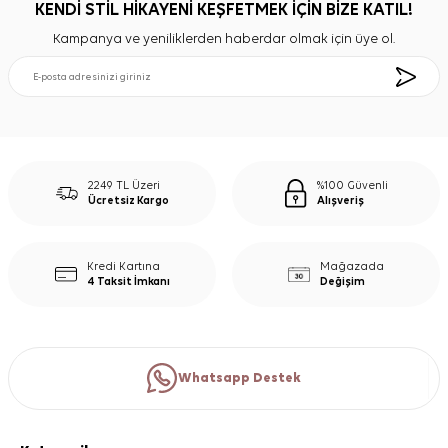
KENDİ STİL HİKAYENİ KEŞFETMEK İÇİN BİZE KATIL!
Kampanya ve yeniliklerden haberdar olmak için üye ol.
2249 TL Üzeri
%100 Güvenli
Ücretsiz Kargo
Alışveriş
Kredi Kartına
Mağazada
4 Taksit İmkanı
Değişim
Whatsapp Destek