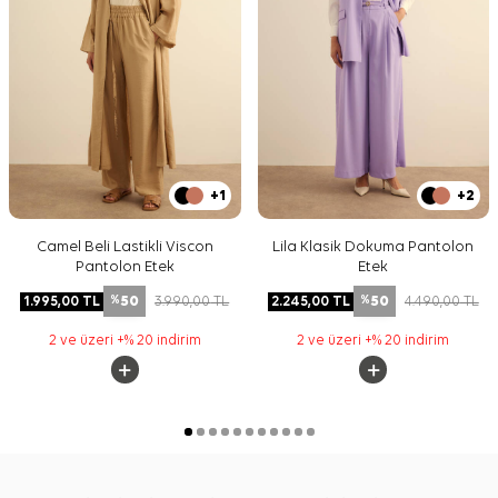
+1
+2
Camel Beli Lastikli Viscon
Lila Klasik Dokuma Pantolon
Pantolon Etek
Etek
50
50
1.995,00
TL
3.990,00
TL
2.245,00
TL
4.490,00
TL
%
%
2 ve üzeri +% 20 indirim
2 ve üzeri +% 20 indirim