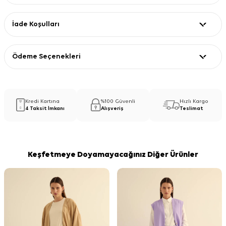
İade Koşulları
Ödeme Seçenekleri
Kredi Kartına
%100 Güvenli
Hızlı Kargo
4 Taksit İmkanı
Alışveriş
Teslimat
Keşfetmeye Doyamayacağınız Diğer Ürünler