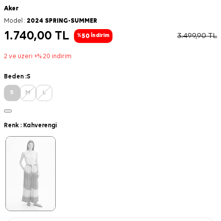
Aker
Model :
2024 SPRING-SUMMER
1.740,00
TL
3.499,90
TL
50
%
İndirim
2 ve üzeri +% 20 indirim
Beden :
S
S
M
L
Renk :
Kahverengi