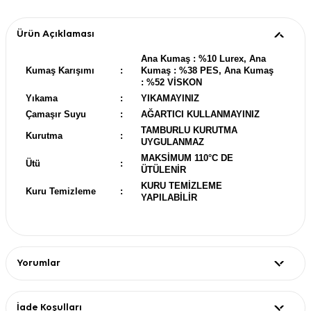
Ürün Açıklaması
Ana Kumaş : %10 Lurex, Ana
Kumaş Karışımı
:
Kumaş : %38 PES, Ana Kumaş
: %52 VİSKON
Yıkama
:
YIKAMAYINIZ
Çamaşır Suyu
:
AĞARTICI KULLANMAYINIZ
TAMBURLU KURUTMA
Kurutma
:
UYGULANMAZ
MAKSİMUM 110°C DE
Ütü
:
ÜTÜLENİR
KURU TEMİZLEME
Kuru Temizleme
:
YAPILABİLİR
Yorumlar
İade Koşulları