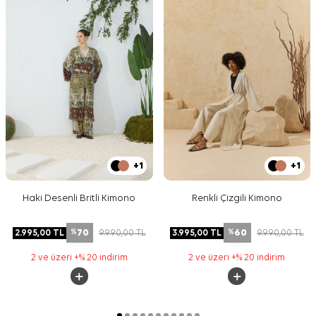
+1
+1
Haki Desenli Britli Kimono
Renkli Çizgili Kimono
70
60
2.995,00
TL
9.990,00
TL
3.995,00
TL
9.990,00
TL
%
%
2 ve üzeri +% 20 indirim
2 ve üzeri +% 20 indirim