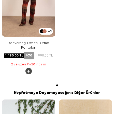
+1
Kahverengi Desenli Örme
Pantolon
70
1.490,00
TL
4.990,00
TL
%
2 ve üzeri +% 20 indirim
Keşfetmeye Doyamayacağınız Diğer Ürünler