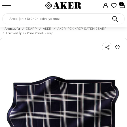
0
Anasayfa
/
EŞARP
/
AKER
/
AKER İPEK KREP SATEN EŞARP
/
Lacivert İpek Kare Kareli Eşarp