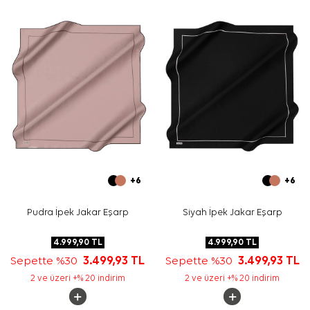
Bakım
Yıkama ve bakım için ürün etiketindeki talimatları
izleyiniz. İpek ve hassas eşarpların elde hassas bakım
gerektiren durumlarında
Aker İpek Eşarp Şampuanı
kullanmayı tercih edebilirsiniz.
Sıkça Sorulan Sorular
Bu eşarbın ölçüsü nedir?
Bu ürün hangi malzemeden üretilmiştir?
Deseni nasıl görünüyor?
Hangi kombinlerle kullanılabilir?
+6
+6
Pudra İpek Jakar Eşarp
Siyah İpek Jakar Eşarp
4.999,90
TL
4.999,90
TL
Sepette %30
3.499,93
TL
Sepette %30
3.499,93
TL
2 ve üzeri +% 20 indirim
2 ve üzeri +% 20 indirim