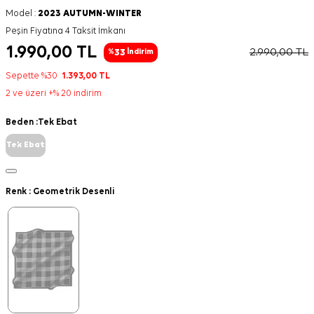
Model :
2023 AUTUMN-WINTER
Peşin Fiyatına 4 Taksit İmkanı
1.990,00
TL
2.990,00
TL
33
%
İndirim
Sepette %30
1.393,00
TL
2 ve üzeri +% 20 indirim
Beden :
Tek Ebat
Tek Ebat
Renk :
Geometrik Desenli