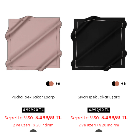
aksesuarı kullanımına uygundur.
Bakım
Yıkama ve bakım için ürün etiketindeki talimatları
izleyiniz. İpek ve hassas eşarp bakımında, etiketle uyumlu
elde hassas bakım veya leke temizliği için
Aker İpek
Eşarp Şampuanı
tercih edebilirsiniz.
Sıkça Sorulan Sorular
Bu eşarbın ölçüsü nedir?
Ürün hangi kalitededir?
Deseni belirgin mi?
Hangi renklerle kombinlenir?
+6
+6
Pudra İpek Jakar Eşarp
Siyah İpek Jakar Eşarp
4.999,90
TL
4.999,90
TL
Sepette %30
3.499,93
TL
Sepette %30
3.499,93
TL
2 ve üzeri +% 20 indirim
2 ve üzeri +% 20 indirim