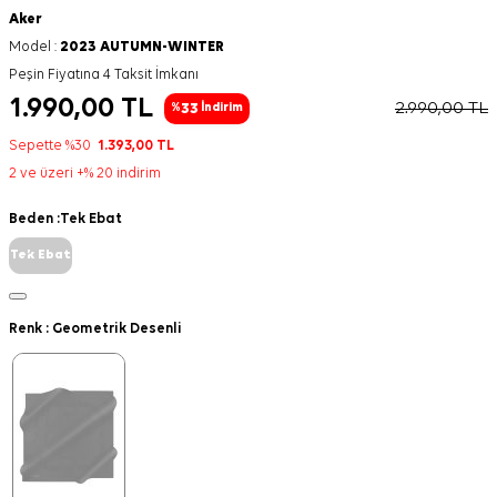
Aker
Model :
2023 AUTUMN-WINTER
Peşin Fiyatına 4 Taksit İmkanı
1.990,00
TL
2.990,00
TL
33
%
İndirim
Sepette %30
1.393,00
TL
2 ve üzeri +% 20 indirim
Beden :
Tek Ebat
Tek Ebat
Renk :
Geometrik Desenli