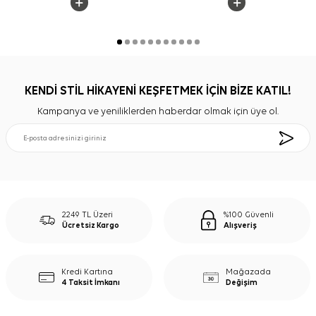
KENDİ STİL HİKAYENİ KEŞFETMEK İÇİN BİZE KATIL!
Kampanya ve yeniliklerden haberdar olmak için üye ol.
2249 TL Üzeri
%100 Güvenli
Ücretsiz Kargo
Alışveriş
Kredi Kartına
Mağazada
4 Taksit İmkanı
Değişim