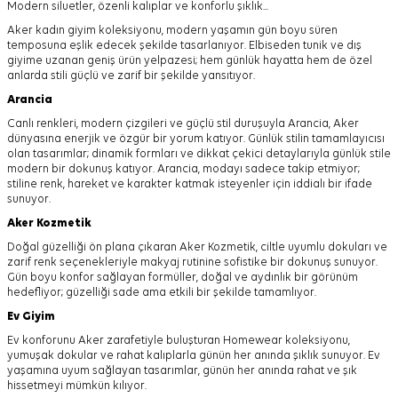
Modern siluetler, özenli kalıplar ve konforlu şıklık...
Aker kadın giyim koleksiyonu, modern yaşamın gün boyu süren
temposuna eşlik edecek şekilde tasarlanıyor.
Elbiseden tunik ve dış
giyime uzanan geniş ürün yelpazesi; hem günlük hayatta hem de özel
anlarda stili güçlü ve zarif bir şekilde yansıtıyor.
Arancia
Canlı renkleri, modern çizgileri ve güçlü stil duruşuyla Arancia, Aker
dünyasına enerjik ve özgür bir yorum katıyor. Günlük stilin tamamlayıcısı
olan tasarımlar; dinamik formları ve dikkat çekici detaylarıyla günlük stile
modern bir dokunuş katıyor. Arancia, modayı sadece takip etmiyor;
stiline renk, hareket ve karakter katmak isteyenler için iddialı bir ifade
sunuyor.
Aker
Kozmetik
Doğal güzelliği ön plana çıkaran Aker Kozmetik, ciltle uyumlu dokuları ve
zarif renk seçenekleriyle makyaj rutinine sofistike bir dokunuş sunuyor.
Gün boyu konfor sağlayan formüller, doğal ve aydınlık bir görünüm
hedefliyor; güzelliği sade ama etkili bir şekilde tamamlıyor.
Ev Giyim
Ev konforunu Aker zarafetiyle buluşturan Homewear koleksiyonu,
yumuşak dokular ve rahat kalıplarla günün her anında şıklık sunuyor. Ev
yaşamına uyum sağlayan tasarımlar, günün her anında rahat ve şık
hissetmeyi mümkün kılıyor.