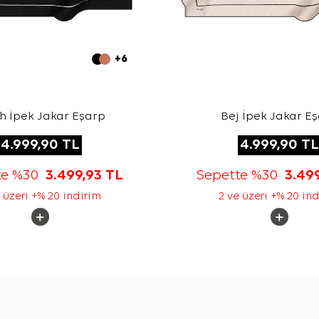
+6
h İpek Jakar Eşarp
Bej İpek Jakar E
4.999,90
TL
4.999,90
TL
te %30
3.499,93
TL
Sepette %30
3.49
 üzeri +% 20 indirim
2 ve üzeri +% 20 in