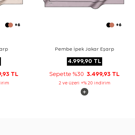
+6
+6
şarp
Pembe İpek Jakar Eşarp
4.999,90
TL
9,93
TL
Sepette %30
3.499,93
TL
dirim
2 ve üzeri +% 20 indirim