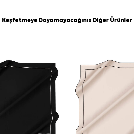
boyun aksesuarı
Bakım
Yıkama ve bakım
Keşfetmeye Doyamayacağınız Diğer Ürünler
İpek ve hassas
nazik temizlik 
tercih edebilirsi
Sıkça Soru
Gri İpek Jak
nedir?
Bu ürün hangi
Desen ve re
İpek krep sa