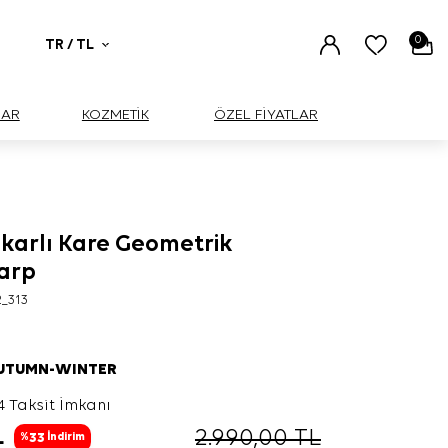
0
TR / TL
UAR
KOZMETİK
ÖZEL FİYATLAR
akarlı Kare Geometrik
şarp
2_313
AUTUMN-WINTER
4 Taksit İmkanı
L
2.990,00
TL
33
%
İndirim