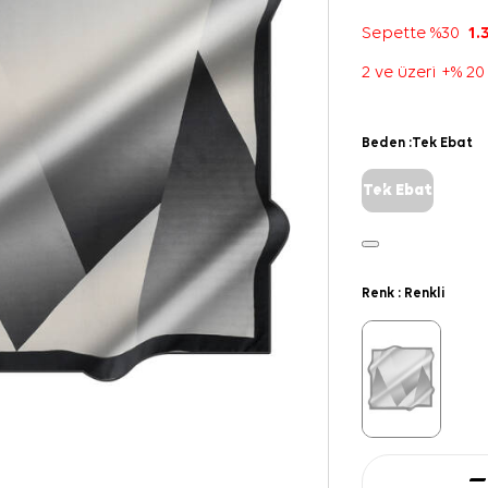
Sepette %30
1.
2 ve üzeri +% 20
Beden :
Tek Ebat
Tek Ebat
Renk :
Renkli