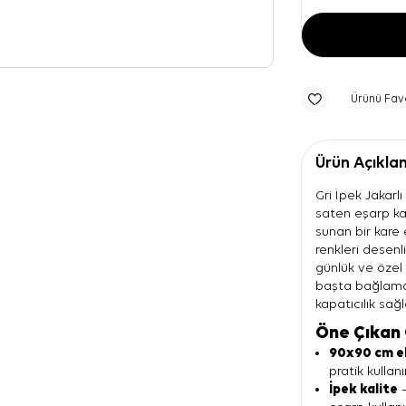
Ürünü Fav
Ürün Açıkla
Gri İpek Jakarl
saten eşarp ka
sunan bir kare 
renkleri desenl
günlük ve özel
başta bağlama
kapatıcılık sağl
Öne Çıkan 
90x90 cm e
pratik kullan
İpek kalite
—