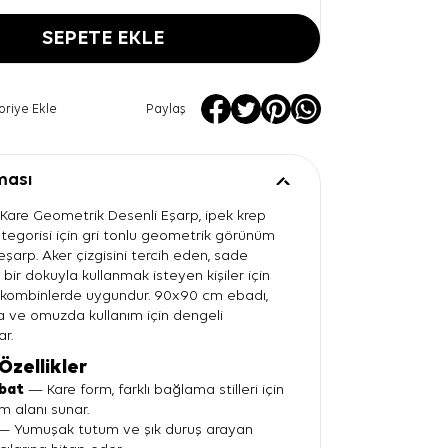
SEPETE EKLE
oriye Ekle
Paylaş
ması
ı Kare Geometrik Desenli Eşarp, ipek krep
tegorisi için gri tonlu geometrik görünüm
eşarp. Aker çizgisini tercih eden, sade
i bir dokuyla kullanmak isteyen kişiler için
 kombinlerde uygundur. 90x90 cm ebadı,
 ve omuzda kullanım için dengeli
ar.
Özellikler
bat
— Kare form, farklı bağlama stilleri için
ım alanı sunar.
 Yumuşak tutum ve şık duruş arayan