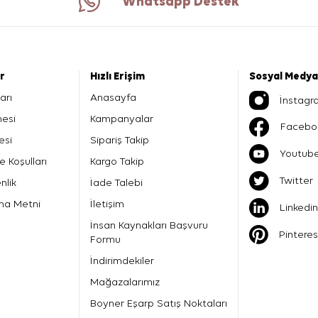
Whatsapp Destek
er
Hızlı Erişim
Sosyal Medya
arı
Anasayfa
İnstagr
mesi
Kampanyalar
Facebo
esi
Sipariş Takip
Youtub
e Koşulları
Kargo Takip
Twitter
nlik
İade Talebi
ma Metni
İletişim
Linkedin
İnsan Kaynakları Başvuru
Pinteres
Formu
İndirimdekiler
Mağazalarımız
Boyner Eşarp Satış Noktaları