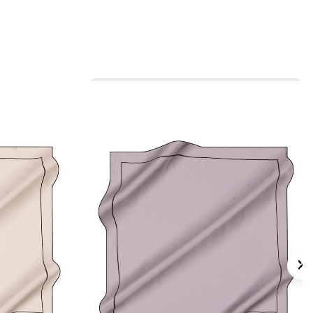
 olarak değerlendirilebilir.
 için ürün etiketindeki talimatları izleyiniz.
 eşarpların bakımında, uygun durumlarda
desteği için
Aker İpek Eşarp Şampuanı
niz.
lan Sorular
arlı Kare Geometrik Desenli Eşarp ölçüsü
 kalite bilgisini taşır?
nk görünümü nasıldır?
ten eşarp nasıl kombinlenir?