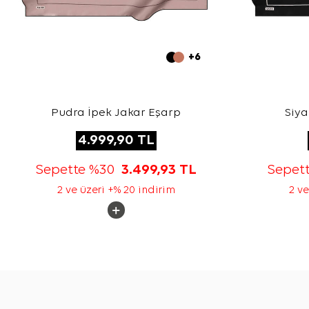
+6
Pudra İpek Jakar Eşarp
Siya
4.999,90
TL
Sepette %30
3.499,93
TL
Sepet
2 ve üzeri +% 20 indirim
2 ve