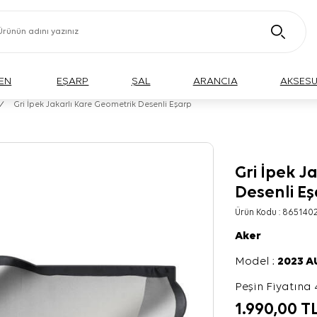
EN
EŞARP
ŞAL
ARANCIA
AKSES
/
Gri İpek Jakarlı Kare Geometrik Desenli Eşarp
Gri İpek J
Desenli E
Ürün Kodu :
865140
Aker
Model :
2023 
Peşin Fiyatına 
1.990,00
T