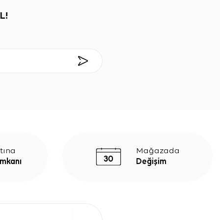
L!
tına
Mağazada
İmkanı
Değişim