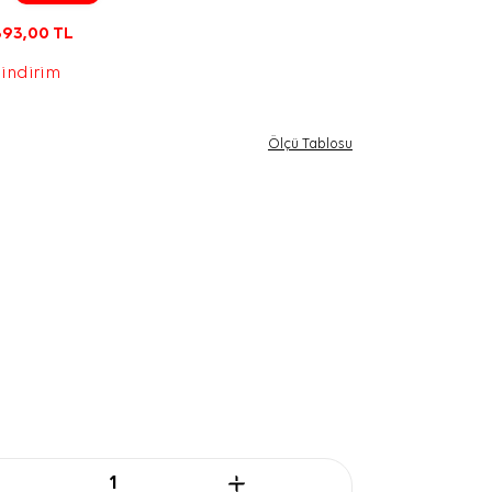
393,00
TL
 indirim
Ölçü Tablosu