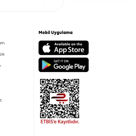
Mobil Uygulama
am
ok
e
t