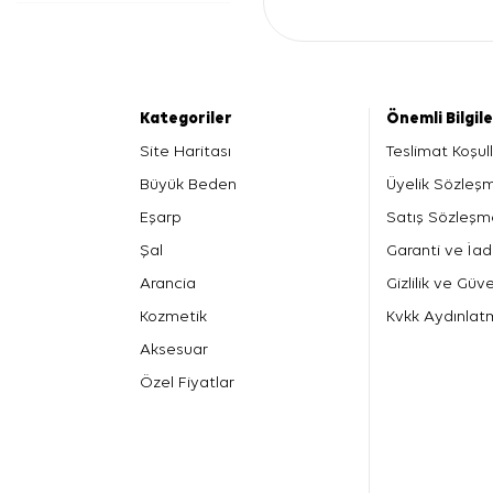
Kategoriler
Önemli Bilgil
Site Haritası
Teslimat Koşull
Büyük Beden
Üyelik Sözleş
Eşarp
Satış Sözleşm
Şal
Garanti ve İad
Arancia
Gizlilik ve Güve
Kozmetik
Kvkk Aydınlat
Aksesuar
Özel Fiyatlar