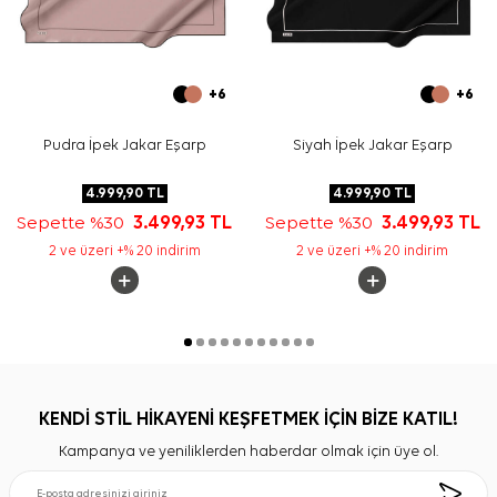
+6
+6
Pudra İpek Jakar Eşarp
Siyah İpek Jakar Eşarp
4.999,90
TL
4.999,90
TL
Sepette %30
3.499,93
TL
Sepette %30
3.499,93
TL
2 ve üzeri +% 20 indirim
2 ve üzeri +% 20 indirim
KENDİ STİL HİKAYENİ KEŞFETMEK İÇİN BİZE KATIL!
Kampanya ve yeniliklerden haberdar olmak için üye ol.