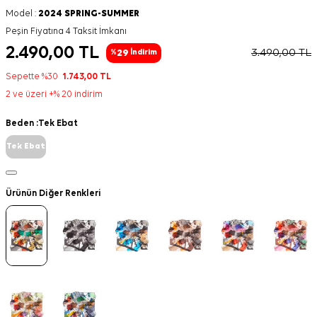
Model :
2024 SPRING-SUMMER
Peşin Fiyatına 4 Taksit İmkanı
2.490,00
TL
3.490,00
TL
29
%
İndirim
Sepette %30
1.743,00
TL
2 ve üzeri +% 20 indirim
Beden :
Tek Ebat
Tek Ebat
Ürünün Diğer Renkleri