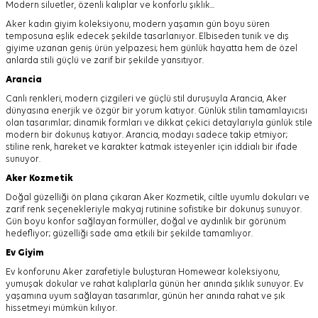
Modern siluetler, özenli kalıplar ve konforlu şıklık...
Aker kadın giyim koleksiyonu, modern yaşamın gün boyu süren
temposuna eşlik edecek şekilde tasarlanıyor.
Elbiseden tunik ve dış
giyime uzanan geniş ürün yelpazesi; hem günlük hayatta hem de özel
anlarda stili güçlü ve zarif bir şekilde yansıtıyor.
Arancia
Canlı renkleri, modern çizgileri ve güçlü stil duruşuyla Arancia, Aker
dünyasına enerjik ve özgür bir yorum katıyor. Günlük stilin tamamlayıcısı
olan tasarımlar; dinamik formları ve dikkat çekici detaylarıyla günlük stile
modern bir dokunuş katıyor. Arancia, modayı sadece takip etmiyor;
stiline renk, hareket ve karakter katmak isteyenler için iddialı bir ifade
sunuyor.
Aker
Kozmetik
Doğal güzelliği ön plana çıkaran Aker Kozmetik, ciltle uyumlu dokuları ve
zarif renk seçenekleriyle makyaj rutinine sofistike bir dokunuş sunuyor.
Gün boyu konfor sağlayan formüller, doğal ve aydınlık bir görünüm
hedefliyor; güzelliği sade ama etkili bir şekilde tamamlıyor.
Ev Giyim
Ev konforunu Aker zarafetiyle buluşturan Homewear koleksiyonu,
yumuşak dokular ve rahat kalıplarla günün her anında şıklık sunuyor. Ev
yaşamına uyum sağlayan tasarımlar, günün her anında rahat ve şık
hissetmeyi mümkün kılıyor.