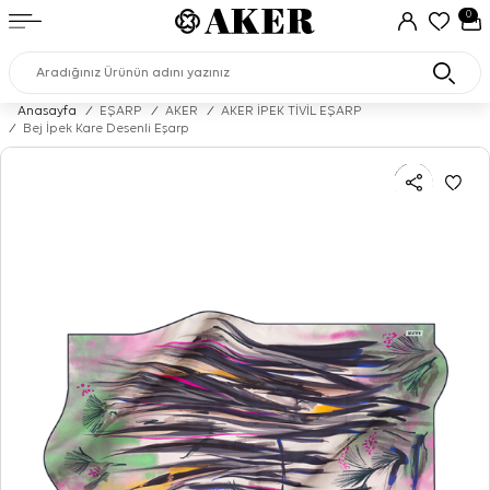
0
Anasayfa
/
EŞARP
/
AKER
/
AKER İPEK TİVİL EŞARP
/
Bej İpek Kare Desenli Eşarp