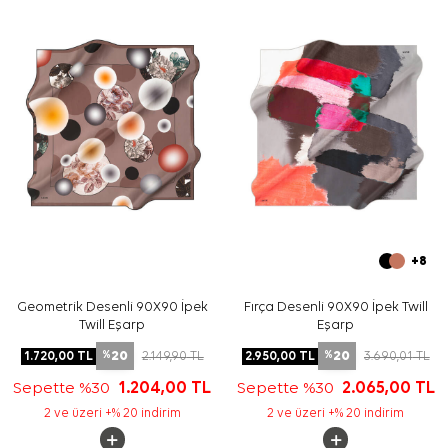
aksesuarı olarak değerlendirilebilir.
Bakım
Yıkama ve bakım için ürün etiketindeki talimatları
izleyiniz. İpek ve hassas eşarplarda etikete uygun nazik
bakım uygulamaları için
Aker İpek Eşarp Şampuanı
tercih
edebilirsiniz.
Sıkça Sorulan Sorular
Bej İpek Kare Desenli Eşarp hangi materyalden
üretilmiştir?
Bu ipek tivil eşarp ölçüsü nedir?
Deseninde hangi renkler öne çıkar?
Bu eşarp hangi kombinlerle kullanılabilir?
+8
Geometrik Desenli 90X90 İpek
Fırça Desenli 90X90 İpek Twill
Twill Eşarp
Eşarp
20
20
1.720,00
TL
2.149,90
TL
2.950,00
TL
3.690,01
TL
%
%
Sepette %30
1.204,00
TL
Sepette %30
2.065,00
TL
2 ve üzeri +% 20 indirim
2 ve üzeri +% 20 indirim