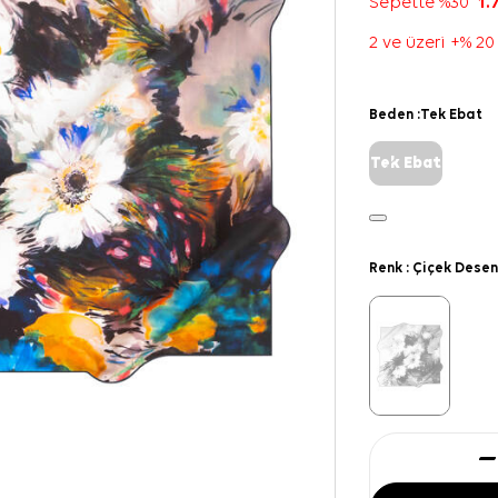
Sepette %30
1.
2 ve üzeri +% 20
Beden :
Tek Ebat
Tek Ebat
Renk :
Çiçek Desen