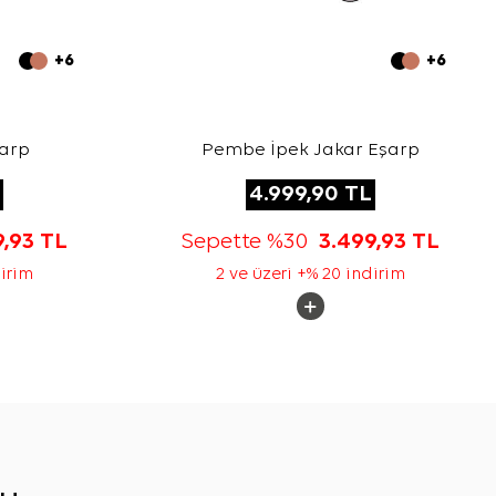
+6
+6
şarp
Pembe İpek Jakar Eşarp
4.999,90
TL
9,93
TL
Sepette %30
3.499,93
TL
dirim
2 ve üzeri +% 20 indirim