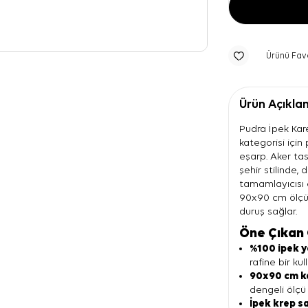
Ürünü Fav
Ürün Açıkla
Pudra İpek Kar
kategorisi için
eşarp. Aker tas
şehir stilinde,
tamamlayıcısı o
90x90 cm ölçü
duruş sağlar.
Öne Çıkan 
%100 ipek y
rafine bir ku
90x90 cm k
dengeli ölçü 
İpek krep s