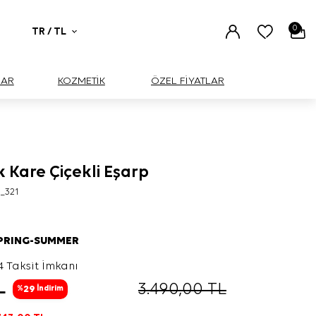
0
TR / TL
UAR
KOZMETİK
ÖZEL FİYATLAR
 Kare Çiçekli Eşarp
_321
SPRING-SUMMER
4 Taksit İmkanı
L
3.490,00
TL
29
%
İndirim