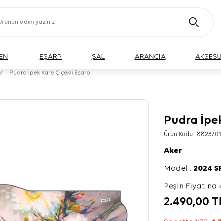
EN
EŞARP
ŞAL
ARANCIA
AKSES
/
Pudra İpek Kare Çiçekli Eşarp
Pudra İpek
Ürün Kodu :
8823701
Aker
Model :
2024 
Peşin Fiyatına 
2.490,00
T