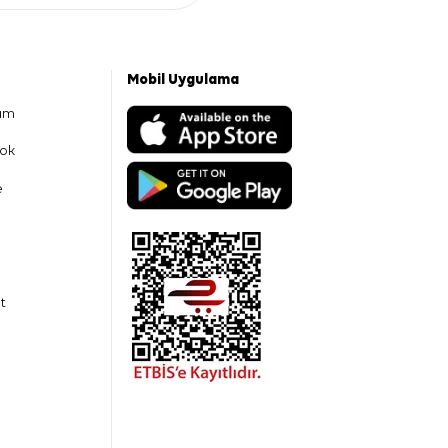
Mobil Uygulama
am
ok
e
t