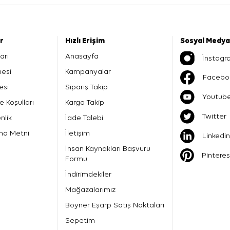
er
Hızlı Erişim
Sosyal Medya
arı
Anasayfa
İnstagr
mesi
Kampanyalar
Facebo
esi
Sipariş Takip
Youtub
e Koşulları
Kargo Takip
Twitter
nlik
İade Talebi
ma Metni
İletişim
Linkedin
İnsan Kaynakları Başvuru
Pinteres
Formu
İndirimdekiler
Mağazalarımız
Boyner Eşarp Satış Noktaları
Sepetim