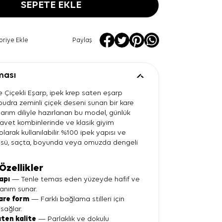
SEPETE EKLE
oriye Ekle
Paylaş
ması
e Çiçekli Eşarp, ipek krep saten eşarp
 pudra zeminli çiçek deseni sunan bir kare
arım diliyle hazırlanan bu model, günlük
 davet kombinlerinde ve klasik giyim
larak kullanılabilir. %100 ipek yapısı ve
sü, saçta, boyunda veya omuzda dengeli
Özellikler
apı
— Tenle temas eden yüzeyde hafif ve
llanım sunar.
are form
— Farklı bağlama stilleri için
sağlar.
aten kalite
— Parlaklık ve dokulu