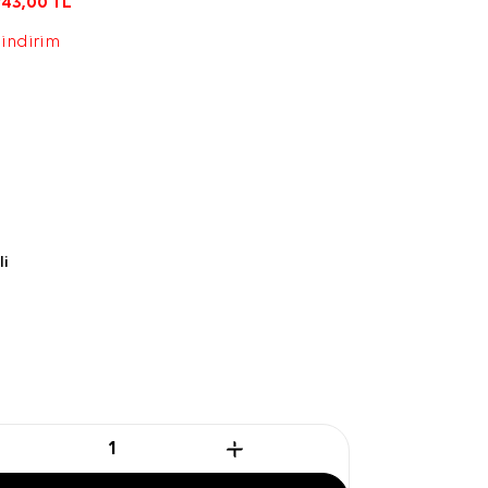
743,00
TL
 indirim
li