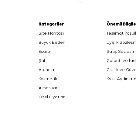
Kategoriler
Önemli Bilgil
Site Haritası
Teslimat Koşull
Büyük Beden
Üyelik Sözleş
Eşarp
Satış Sözleşm
Şal
Garanti ve İad
Arancia
Gizlilik ve Güve
Kozmetik
Kvkk Aydınlat
Aksesuar
Özel Fiyatlar