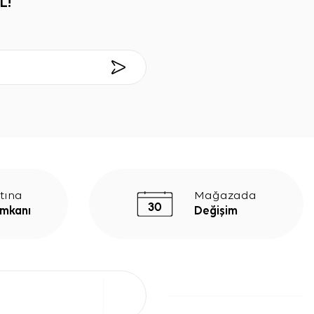
L!
tına
Mağazada
İmkanı
Değişim