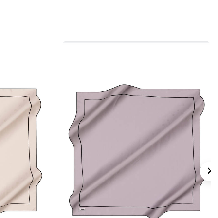
 veya çanta sapında kullanılabilir.
 için ürün etiketindeki talimatları izleyiniz.
 eşarplarda nazik bakım için
Aker İpek
nı
kullanmayı tercih edebilirsiniz.
lan Sorular
gi kumaştan üretilmiştir?
sü nedir?
nk görünümü nasıldır?
erde kullanılabilir?