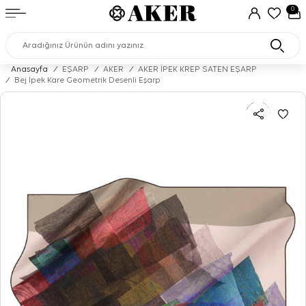
0
Anasayfa
/
EŞARP
/
AKER
/
AKER İPEK KREP SATEN EŞARP
/
Bej İpek Kare Geometrik Desenli Eşarp