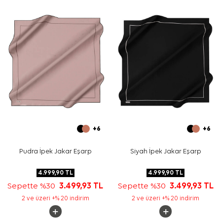
Yıkama ve bakım için ürün etiketindeki talimatları
izleyiniz. İpek ve hassas eşarpların elde özenli bakımında
Aker İpek Eşarp Şampuanı
kullanabilirsiniz.
Sıkça Sorulan Sorular
Bej İpek Kare Geometrik Desenli Eşarp ölçüsü nedir?
Bu eşarp hangi kumaş türündedir?
Deseninde hangi görünüm öne çıkar?
Hangi kıyafetlerle kombinlenebilir?
+6
+6
Pudra İpek Jakar Eşarp
Siyah İpek Jakar Eşarp
4.999,90
TL
4.999,90
TL
Sepette %30
3.499,93
TL
Sepette %30
3.499,93
TL
2 ve üzeri +% 20 indirim
2 ve üzeri +% 20 indirim