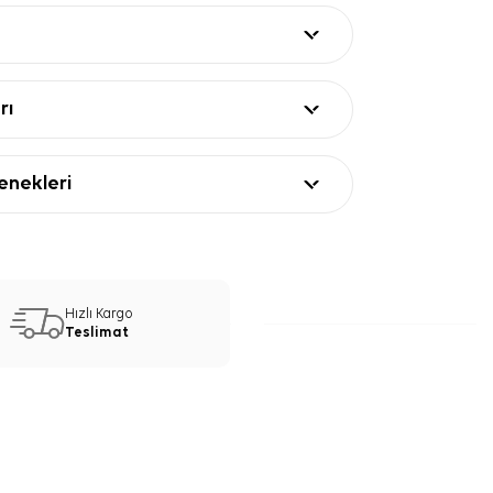
 kesim
— Başta, omuzda veya boyunda
ım sağlar.
ları
Değer
rı
e eşarp
x90
ek
nekleri
k krep saten
, siyah ve açık tonlar
par desenli
re
are Leopar Desenli Eşarp
Hızlı Kargo
nerisi
Teslimat
eopar Desenli Eşarp, siyah kaban, gri ceket
trençkotlarla dengeli görünür. Desenli
le düz renk bluz, gömlek ve elbiselerle daha
. Boyunda gevşek düğümle veya başta
tiliyle kullanabilirsiniz.