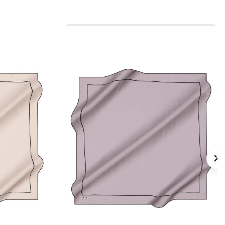
 için ürün etiketindeki talimatları izleyiniz.
 eşarplarda elde hassas bakım veya leke
ktiğinde
Aker İpek Eşarp Şampuanı
.
lan Sorular
lçüsü nedir?
e Leopar Desenli Eşarp hangi kumaş
nk görünümü nasıldır?
tlerle kombinlenebilir?
yapılmalıdır?