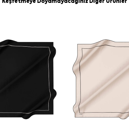
Keşfetmeye Doyamayacağınız Diğer Ürünler
Yıkama ve bakım
İpek ve hassas
temizliği gere
kullanabilirsiniz
Sıkça Soru
Bu eşarbın ö
Gri İpek Kar
türündedir?
Desen ve re
Hangi kıyafe
Bakımı nasıl 