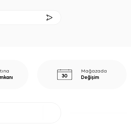
tına
Mağazada
İmkanı
Değişim