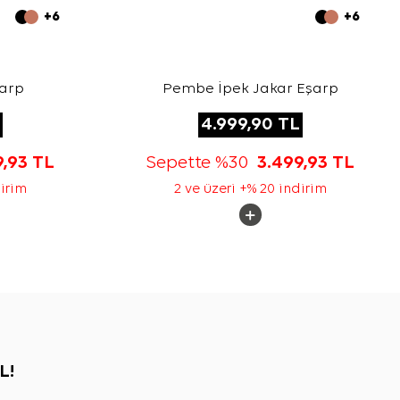
+6
+6
şarp
Pembe İpek Jakar Eşarp
4.999,90
TL
9,93
TL
Sepette %30
3.499,93
TL
dirim
2 ve üzeri +% 20 indirim
L!