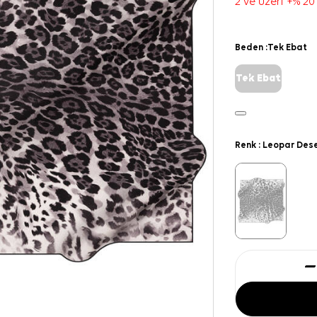
2 ve üzeri +% 20
Beden :
Tek Ebat
Tek Ebat
Renk :
Leopar Dese