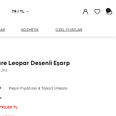
0
TR / TL
UAR
KOZMETİK
ÖZEL FİYATLAR
are Leopar Desenli Eşarp
1_312
F
Peşin Fiyatına 4 Taksit İmkanı
L
793,00
TL