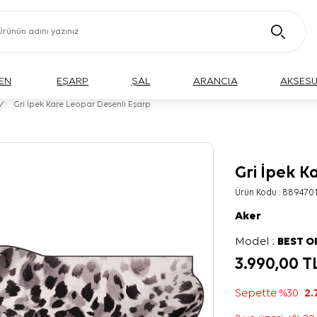
EN
EŞARP
ŞAL
ARANCIA
AKSES
/
Gri İpek Kare Leopar Desenli Eşarp
Gri İpek K
Ürün Kodu :
889470
Aker
Model :
BEST O
3.990,00
T
Sepette %30
2.