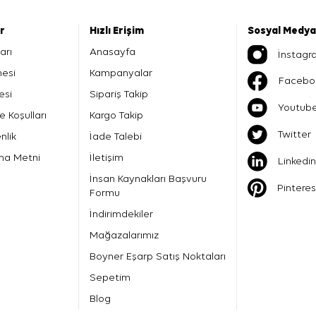
er
Hızlı Erişim
Sosyal Medya
arı
Anasayfa
İnstagr
mesi
Kampanyalar
Facebo
esi
Sipariş Takip
Youtub
e Koşulları
Kargo Takip
Twitter
nlik
İade Talebi
ma Metni
İletişim
Linkedin
İnsan Kaynakları Başvuru
Pinteres
Formu
İndirimdekiler
Mağazalarımız
Boyner Eşarp Satış Noktaları
Sepetim
Blog