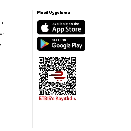
Mobil Uygulama
am
ok
e
t