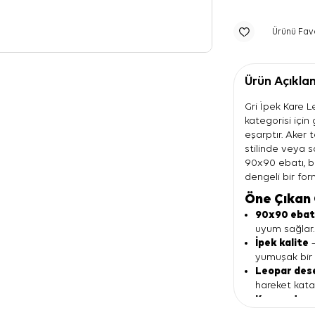
Ürünü Fav
Ürün Açıkla
Gri İpek Kare 
kategorisi için
eşarptır. Aker 
stilinde veya sa
90x90 ebatı, 
dengeli bir for
Öne Çıkan 
90x90 eba
uyum sağlar.
İpek kalite
—
yumuşak bir 
Leopar des
hareket katar
Krep saten 
net biçimde