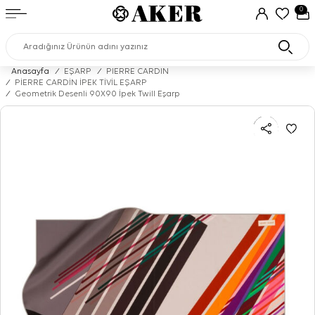
0
Anasayfa
/
EŞARP
/
PIERRE CARDIN
/
PİERRE CARDİN İPEK TİVİL EŞARP
/
Geometrik Desenli 90X90 İpek Twill Eşarp