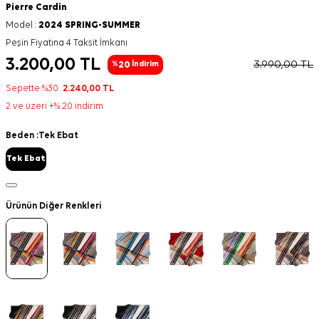
Pierre Cardin
Model :
2024 SPRING-SUMMER
Peşin Fiyatına 4 Taksit İmkanı
3.200,00
TL
3.990,00
TL
20
%
İndirim
Sepette %30
2.240,00
TL
2 ve üzeri +% 20 indirim
Beden :
Tek Ebat
Tek Ebat
Ürünün Diğer Renkleri