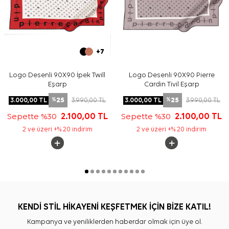
+7
Logo Desenli 90X90 İpek Twill
Logo Desenli 90X90 Pierre
Eşarp
Cardin Tivil Eşarp
25
25
3.000,00
TL
3.990,00
TL
3.000,00
TL
3.990,00
TL
%
%
Sepette %30
2.100,00
TL
Sepette %30
2.100,00
TL
2 ve üzeri +% 20 indirim
2 ve üzeri +% 20 indirim
KENDİ STİL HİKAYENİ KEŞFETMEK İÇİN BİZE KATIL!
Kampanya ve yeniliklerden haberdar olmak için üye ol.