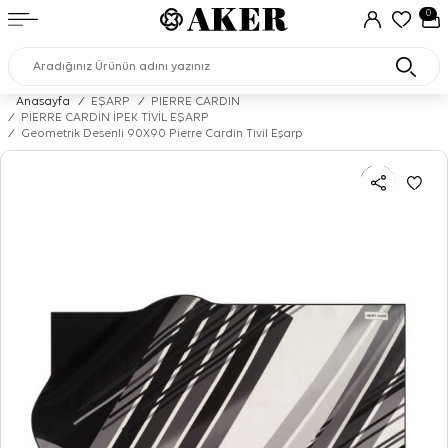
0
Anasayfa
/
EŞARP
/
PIERRE CARDIN
/
PİERRE CARDİN İPEK TİVİL EŞARP
/
Geometrik Desenli 90X90 Pierre Cardin Tivil Eşarp