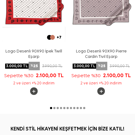
+7
Logo Desenli 90X90 İpek Twill
Logo Desenli 90X90 Pierre
Eşarp
Cardin Tivil Eşarp
25
25
3.000,00
TL
3.990,00
TL
3.000,00
TL
3.990,00
TL
%
%
Sepette %30
2.100,00
TL
Sepette %30
2.100,00
TL
2 ve üzeri +% 20 indirim
2 ve üzeri +% 20 indirim
KENDİ STİL HİKAYENİ KEŞFETMEK İÇİN BİZE KATIL!