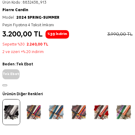
Ürün Kodu :
8832438_913
Pierre Cardin
Model :
2024 SPRING-SUMMER
Peşin Fiyatına 4 Taksit İmkanı
3.200,00
TL
3.990,00
TL
20
%
İndirim
Sepette %30
2.240,00
TL
2 ve üzeri +% 20 indirim
Beden :
Tek Ebat
Tek Ebat
Ürünün Diğer Renkleri