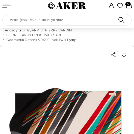
0
Anasayfa
/
EŞARP
/
PIERRE CARDIN
/
PİERRE CARDİN İPEK TİVİL EŞARP
/
Geometrik Desenli 90X90 İpek Twill Eşarp