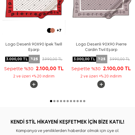
+7
Logo Desenli 90X90 İpek Twill
Logo Desenli 90X90 Pierre
Eşarp
Cardin Tivil Eşarp
25
25
3.000,00
TL
3.990,00
TL
3.000,00
TL
3.990,00
TL
%
%
Sepette %30
2.100,00
TL
Sepette %30
2.100,00
TL
2 ve üzeri +% 20 indirim
2 ve üzeri +% 20 indirim
KENDİ STİL HİKAYENİ KEŞFETMEK İÇİN BİZE KATIL!
Kampanya ve yeniliklerden haberdar olmak için üye ol.