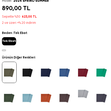
Model :
2024 SPRING-SUMMER
890,00
TL
Sepette %30
623,00
TL
2 ve üzeri +% 20 indirim
Beden :
Tek Ebat
Tek Ebat
Ürünün Diğer Renkleri