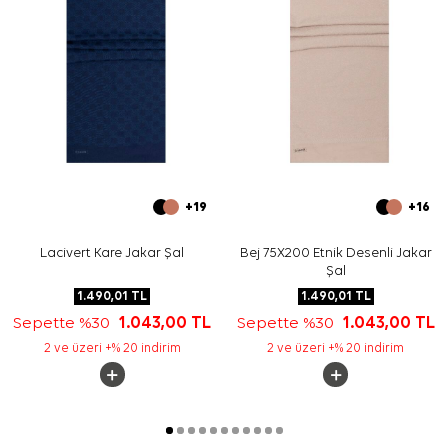
+19
+16
Lacivert Kare Jakar Şal
Bej 75X200 Etnik Desenli Jakar
Şal
1.490,01
TL
1.490,01
TL
Sepette %30
1.043,00
TL
Sepette %30
1.043,00
TL
2 ve üzeri +% 20 indirim
2 ve üzeri +% 20 indirim