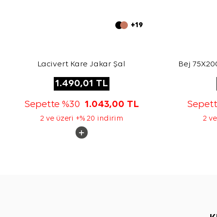
+19
Lacivert Kare Jakar Şal
Bej 75X200
1.490,01
TL
Sepette %30
1.043,00
TL
Sepet
2 ve üzeri +% 20 indirim
2 ve