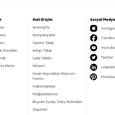
er
Hızlı Erişim
Sosyal Medya
arı
Anasayfa
İnstagr
mesi
Kampanyalar
Facebo
esi
Sipariş Takip
Youtub
e Koşulları
Kargo Takip
Twitter
nlik
İade Talebi
ma Metni
İletişim
Linkedin
İnsan Kaynakları Başvuru
Pinteres
Formu
İndirimdekiler
Mağazalarımız
Boyner Eşarp Satış Noktaları
Sepetim