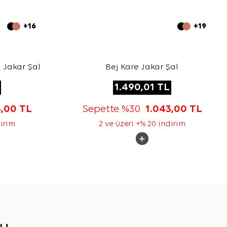
+16
+19
 Jakar Şal
Bej Kare Jakar Şal
1.490,01
TL
3,00
TL
Sepette %30
1.043,00
TL
dirim
2 ve üzeri +% 20 indirim