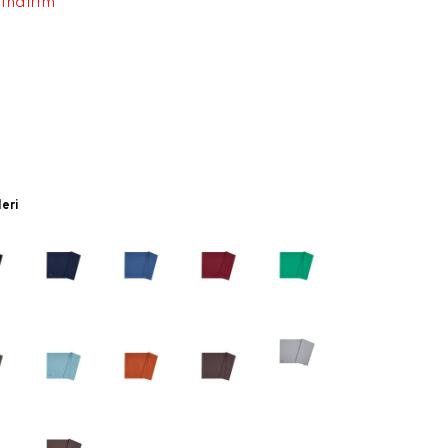
 indirim
leri