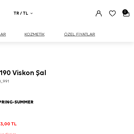
0
TR / TL
UAR
KOZMETİK
ÖZEL FİYATLAR
190 Viskon Şal
0_991
SPRING-SUMMER
3,00
TL