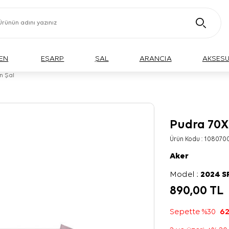
EN
EŞARP
ŞAL
ARANCIA
AKSES
n Şal
Pudra 70X
Ürün Kodu :
108070
Aker
Model :
2024 
890,00
TL
Sepette %30
62