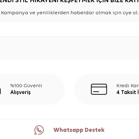
ENDİ STİL HİKAYENİ KEŞFETMEK İÇİN BİZE KATI
Kampanya ve yeniliklerden haberdar olmak için üye ol.
%100 Güvenli
Kredi Kar
Alışveriş
4 Taksit 
Whatsapp Destek