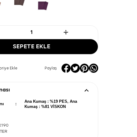
SEPETE EKLE
oriye Ekle
Paylaş
ması
Ana Kumaş : %19 PES, Ana
mı
:
Kumaş : %81 VİSKON
0X190
STER