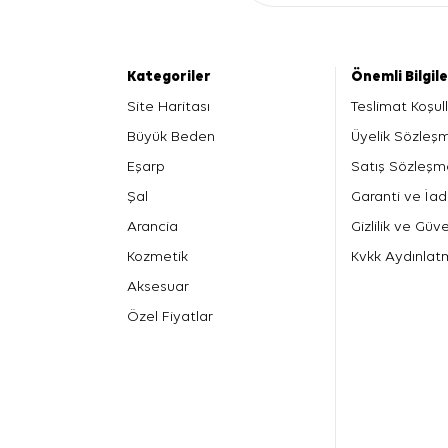
Kategoriler
Önemli Bilgil
Site Haritası
Teslimat Koşull
Büyük Beden
Üyelik Sözleş
Eşarp
Satış Sözleşm
Şal
Garanti ve İad
Arancia
Gizlilik ve Güve
Kozmetik
Kvkk Aydınlat
Aksesuar
Özel Fiyatlar