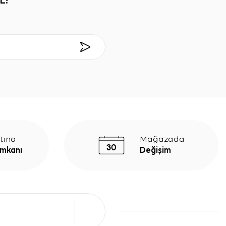
L!
tına
Mağazada
İmkanı
Değişim