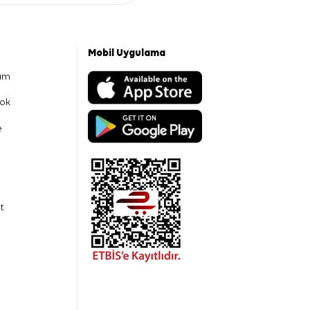
Mobil Uygulama
am
ok
e
t