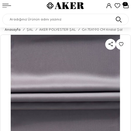
0
Anasayfa
/
ŞAL
/
AKER POLYESTER ŞAL
/
Gri 75X190 CM Kristal Şal