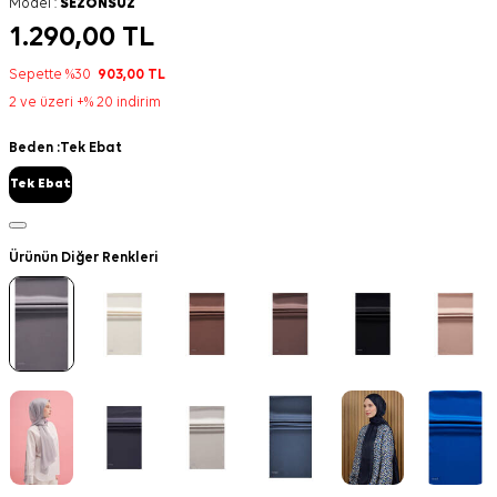
Model :
SEZONSUZ
1.290,00
TL
Sepette %30
903,00
TL
2 ve üzeri +% 20 indirim
Beden :
Tek Ebat
Tek Ebat
Ürünün Diğer Renkleri