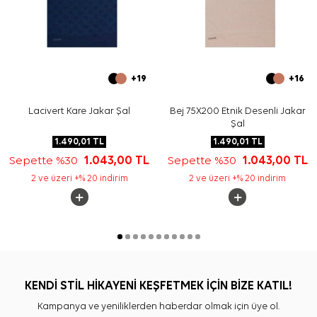
+19
+16
Lacivert Kare Jakar Şal
Bej 75X200 Etnik Desenli Jakar
Şal
1.490,01
TL
1.490,01
TL
Sepette %30
1.043,00
TL
Sepette %30
1.043,00
TL
2 ve üzeri +% 20 indirim
2 ve üzeri +% 20 indirim
KENDİ STİL HİKAYENİ KEŞFETMEK İÇİN BİZE KATIL!
Kampanya ve yeniliklerden haberdar olmak için üye ol.