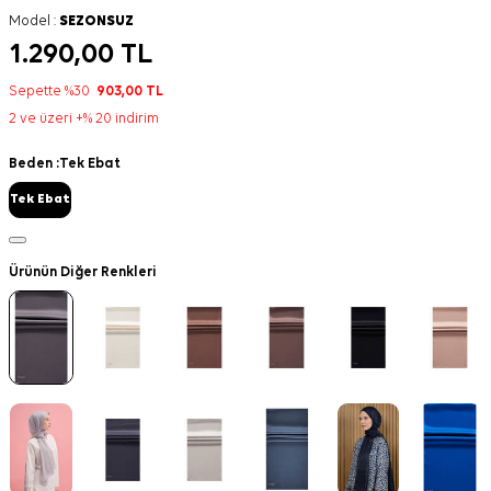
Model :
SEZONSUZ
1.290,00
TL
Sepette %30
903,00
TL
2 ve üzeri +% 20 indirim
Beden :
Tek Ebat
Tek Ebat
Ürünün Diğer Renkleri