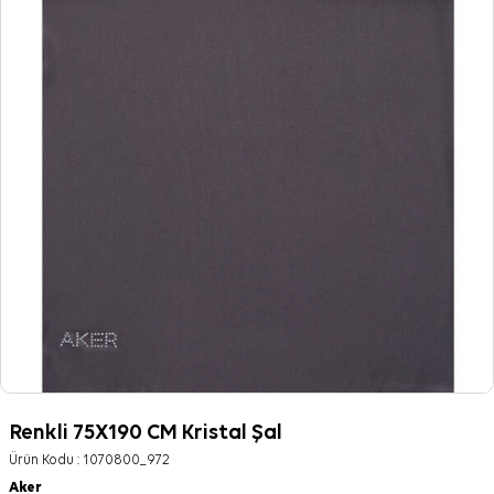
Renkli 75X190 CM Kristal Şal
Ürün Kodu :
1070800_972
Aker