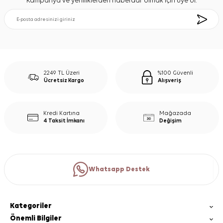
Kampanya ve yeniliklerden haberdar olmak için üye ol.
2249 TL Üzeri
%100 Güvenli
Ücretsiz Kargo
Alışveriş
Kredi Kartına
Mağazada
4 Taksit İmkanı
Değişim
Whatsapp Destek
Kategoriler
Önemli Bilgiler