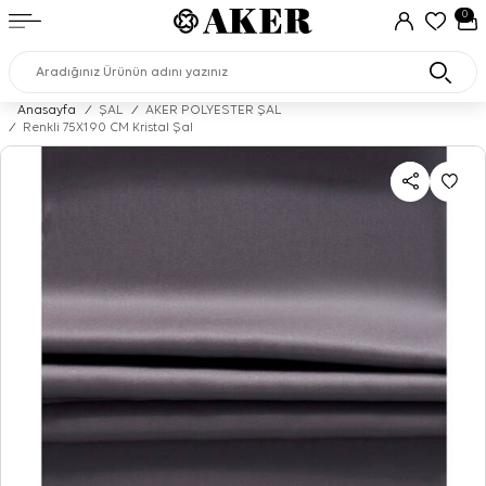
0
Anasayfa
/
ŞAL
/
AKER POLYESTER ŞAL
/
Renkli 75X190 CM Kristal Şal