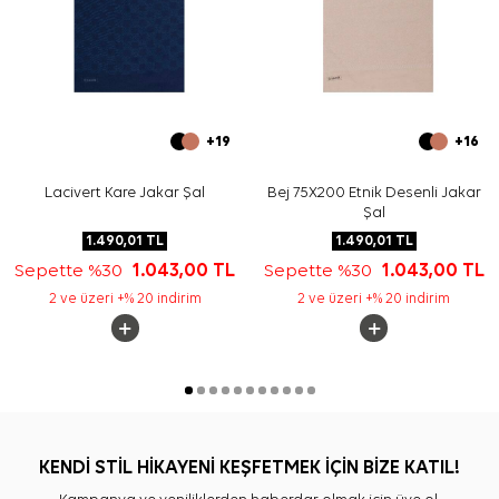
+19
+16
Lacivert Kare Jakar Şal
Bej 75X200 Etnik Desenli Jakar
Şal
1.490,01
TL
1.490,01
TL
Sepette %30
1.043,00
TL
Sepette %30
1.043,00
TL
2 ve üzeri +% 20 indirim
2 ve üzeri +% 20 indirim
KENDİ STİL HİKAYENİ KEŞFETMEK İÇİN BİZE KATIL!