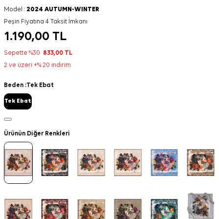
Model :
2024 AUTUMN-WINTER
Peşin Fiyatına 4 Taksit İmkanı
1.190,00
TL
Sepette %30
833,00
TL
2 ve üzeri +% 20 indirim
Beden :
Tek Ebat
Tek Ebat
Ürünün Diğer Renkleri