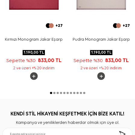
+27
+27
Kırmızı Monogram Jakar Eşarp
Pudra Monogram Jakar Eşarp
1.190,00
TL
1.190,00
TL
Sepette %30
833,00
TL
Sepette %30
833,00
TL
2 ve üzeri +% 20 indirim
2 ve üzeri +% 20 indirim
KENDİ STİL HİKAYENİ KEŞFETMEK İÇİN BİZE KATIL!
Kampanya ve yeniliklerden haberdar olmak için üye ol.