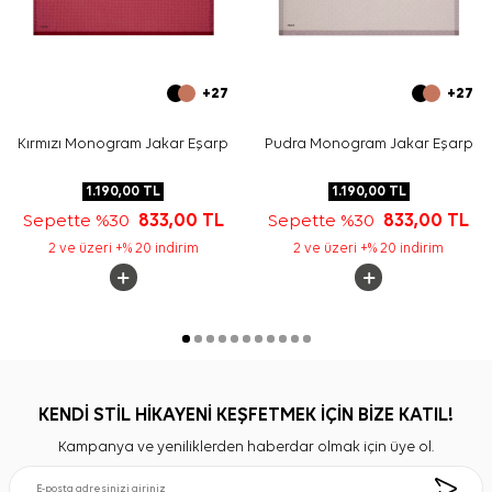
+27
+27
Kırmızı Monogram Jakar Eşarp
Pudra Monogram Jakar Eşarp
1.190,00
TL
1.190,00
TL
Sepette %30
833,00
TL
Sepette %30
833,00
TL
2 ve üzeri +% 20 indirim
2 ve üzeri +% 20 indirim
KENDİ STİL HİKAYENİ KEŞFETMEK İÇİN BİZE KATIL!
Kampanya ve yeniliklerden haberdar olmak için üye ol.