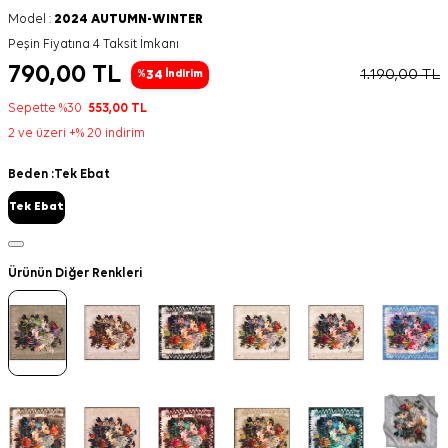
Model :
2024 AUTUMN-WINTER
Peşin Fiyatına 4 Taksit İmkanı
790,00
TL
1.190,00
TL
34
%
İndirim
Sepette %30
553,00
TL
2 ve üzeri +% 20 indirim
Beden :
Tek Ebat
Tek Ebat
Ürünün Diğer Renkleri