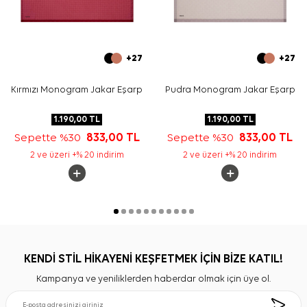
+27
+27
Kırmızı Monogram Jakar Eşarp
Pudra Monogram Jakar Eşarp
1.190,00
TL
1.190,00
TL
Sepette %30
833,00
TL
Sepette %30
833,00
TL
2 ve üzeri +% 20 indirim
2 ve üzeri +% 20 indirim
KENDİ STİL HİKAYENİ KEŞFETMEK İÇİN BİZE KATIL!
Kampanya ve yeniliklerden haberdar olmak için üye ol.