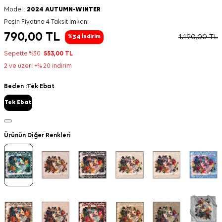
Model :
2024 AUTUMN-WINTER
Peşin Fiyatına 4 Taksit İmkanı
790,00
TL
1.190,00
TL
34
%
İndirim
Sepette %30
553,00
TL
2 ve üzeri +% 20 indirim
Beden :
Tek Ebat
Tek Ebat
Ürünün Diğer Renkleri