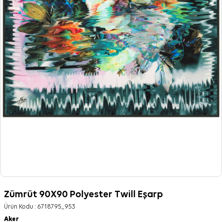
Zümrüt 90X90 Polyester Twill Eşarp
Ürün Kodu :
6718795_953
Aker