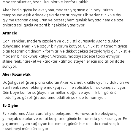
Modern siluetler, özenli kalıplar ve konforlu şıklık...
Aker kadın giyim koleksiyonu, modern yaşamın gün boyu süren
temposuna eşlik edecek şekilde tasarlanıyor.
Elbiseden tunik ve dış
giyime uzanan geniş ürün yelpazesi; hem günlük hayatta hem de özel
anlarda stili güçlü ve zarif bir şekilde yansıtıyor.
Arancia
Canlı renkleri, modern çizgileri ve güçlü stil duruşuyla Arancia, Aker
dünyasına enerjik ve özgür bir yorum katıyor. Günlük stilin tamamlayıcısı
olan tasarımlar; dinamik formları ve dikkat çekici detaylarıyla günlük stile
modern bir dokunuş katıyor. Arancia, modayı sadece takip etmiyor;
stiline renk, hareket ve karakter katmak isteyenler için iddialı bir ifade
sunuyor.
Aker
Kozmetik
Doğal güzelliği ön plana çıkaran Aker Kozmetik, ciltle uyumlu dokuları ve
zarif renk seçenekleriyle makyaj rutinine sofistike bir dokunuş sunuyor.
Gün boyu konfor sağlayan formüller, doğal ve aydınlık bir görünüm
hedefliyor; güzelliği sade ama etkili bir şekilde tamamlıyor.
Ev Giyim
Ev konforunu Aker zarafetiyle buluşturan Homewear koleksiyonu,
yumuşak dokular ve rahat kalıplarla günün her anında şıklık sunuyor. Ev
yaşamına uyum sağlayan tasarımlar, günün her anında rahat ve şık
hissetmeyi mümkün kılıyor.