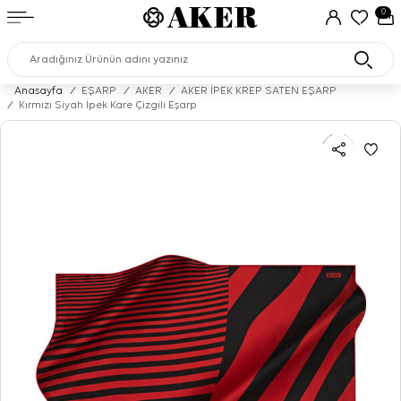
0
Anasayfa
/
EŞARP
/
AKER
/
AKER İPEK KREP SATEN EŞARP
/
Kırmızı Siyah İpek Kare Çizgili Eşarp