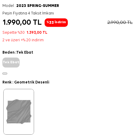
Model :
2023 SPRING-SUMMER
Peşin Fiyatına 4 Taksit İmkanı
1.990,00
TL
2.990,00
TL
33
%
İndirim
Sepette %30
1.393,00
TL
2 ve üzeri +% 20 indirim
Beden :
Tek Ebat
Tek Ebat
Renk :
Geometrik Desenli