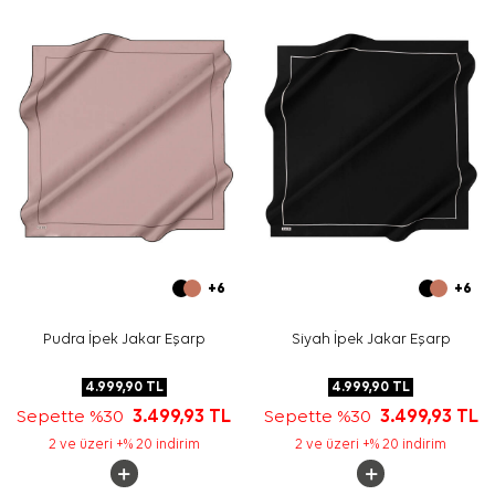
Yıkama ve bakım için ürün etiketindeki talimatları
izleyiniz. İpek ve hassas eşarplarda elde hassas bakım
veya leke temizliği gerektiğinde
Aker İpek Eşarp
Şampuanı
kullanabilirsiniz.
Sıkça Sorulan Sorular
Bu eşarbın ölçüsü nedir?
Kırmızı siyah eşarp hangi kombinlerle uyumludur?
Ürünün kumaş kalitesi nedir?
Bu model günlük kullanıma uygun mudur?
+6
+6
Pudra İpek Jakar Eşarp
Siyah İpek Jakar Eşarp
4.999,90
TL
4.999,90
TL
Sepette %30
3.499,93
TL
Sepette %30
3.499,93
TL
2 ve üzeri +% 20 indirim
2 ve üzeri +% 20 indirim