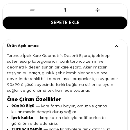
SEPETE EKLE
Ürün Açıklaması
Turuncu İpek Kare Geometrik Desenli Eşarp, ipek krep
saten eşarp kategorisi için canlı turuncu zemin ve
geometrik desen sunan bir kare eşarp. Aker imzasını
taşıyan bu parça, günlük şehir kombinlerinde ve özel
davetlerde renkli bir tamamlayıcı arayanlar için uygundur.
90x90 ölçüsü sayesinde farklı bağlama stillerine uyum
sağlar ve görünümü tek hamlede toparlar.
Öne Çıkan Özellikler
90x90 ölçü
— kare formu boyun, omuz ve çanta
kullanımında dengeli duruş sağlar.
İpek kalite
— krep saten dokuyla hafif parlak bir
görünüm elde edersiniz.
Turuncu zemin
— sade kombinlere renk katar, yüz