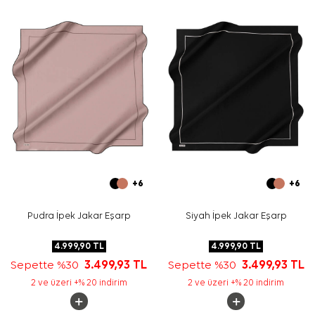
olarak değerlendirebilirsiniz.
Bakım
Yıkama ve bakım için ürün etiketindeki talimatları
izleyiniz. İpek ve hassas eşarpların elde hassas
bakımında
Aker İpek Eşarp Şampuanı
kullanabilirsiniz.
Sıkça Sorulan Sorular
Turuncu İpek Kare Geometrik Desenli Eşarp hangi
ölçüdedir?
Bu eşarp hangi kumaş türündedir?
Geometrik desenli turuncu eşarp nasıl kombinlenir?
Bu ürün günlük kullanım için uygun mudur?
+6
+6
Pudra İpek Jakar Eşarp
Siyah İpek Jakar Eşarp
4.999,90
TL
4.999,90
TL
Sepette %30
3.499,93
TL
Sepette %30
3.499,93
TL
2 ve üzeri +% 20 indirim
2 ve üzeri +% 20 indirim