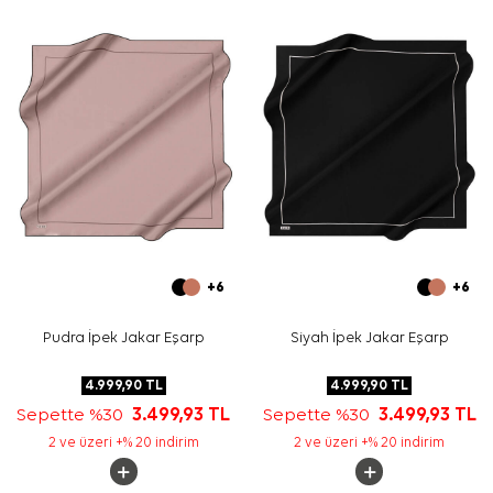
Yıkama ve bakım için ürün etiketindeki talimatları
izleyiniz. İpek ve hassas eşarp bakımında, etiket
talimatına uygun durumlarda
Aker İpek Eşarp Şampuanı
kullanabilirsiniz.
Sıkça Sorulan Sorular
Bu eşarbın ölçüsü nedir?
Ürünün kumaş kalitesi nedir?
Desen ve renk yapısı nasıldır?
Hangi kombinlerle kullanılabilir?
+6
+6
Pudra İpek Jakar Eşarp
Siyah İpek Jakar Eşarp
4.999,90
TL
4.999,90
TL
Sepette %30
3.499,93
TL
Sepette %30
3.499,93
TL
2 ve üzeri +% 20 indirim
2 ve üzeri +% 20 indirim