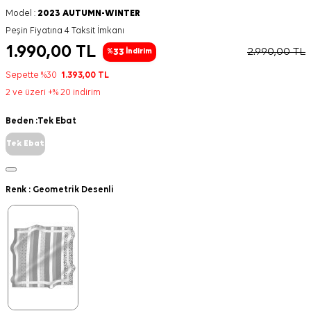
Model :
2023 AUTUMN-WINTER
Peşin Fiyatına 4 Taksit İmkanı
1.990,00
TL
2.990,00
TL
33
%
İndirim
Sepette %30
1.393,00
TL
2 ve üzeri +% 20 indirim
Beden :
Tek Ebat
Tek Ebat
Renk :
Geometrik Desenli