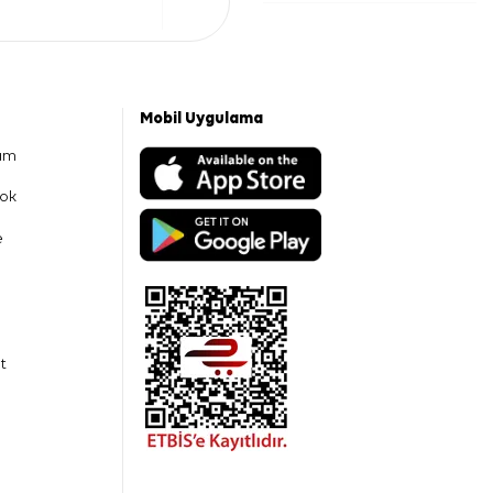
Mobil Uygulama
am
ok
e
t