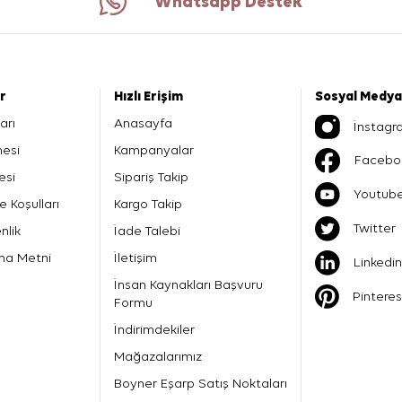
Whatsapp Destek
er
Hızlı Erişim
Sosyal Medya
arı
Anasayfa
İnstagr
mesi
Kampanyalar
Facebo
esi
Sipariş Takip
Youtub
e Koşulları
Kargo Takip
Twitter
nlik
İade Talebi
ma Metni
İletişim
Linkedin
İnsan Kaynakları Başvuru
Pinteres
Formu
İndirimdekiler
Mağazalarımız
Boyner Eşarp Satış Noktaları