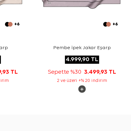
+6
+6
şarp
Pembe İpek Jakar Eşarp
4.999,90
TL
9,93
TL
Sepette %30
3.499,93
TL
dirim
2 ve üzeri +% 20 indirim