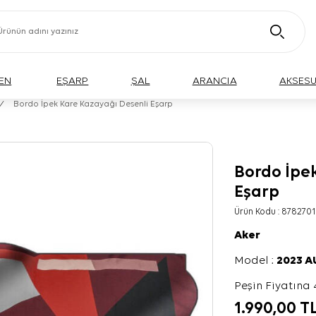
EN
EŞARP
ŞAL
ARANCIA
AKSES
/
Bordo İpek Kare Kazayağı Desenli Eşarp
Bordo İpe
Eşarp
Ürün Kodu :
8782701
Aker
Model :
2023 
Peşin Fiyatına 
1.990,00
T