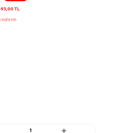
393,00
TL
 indirim