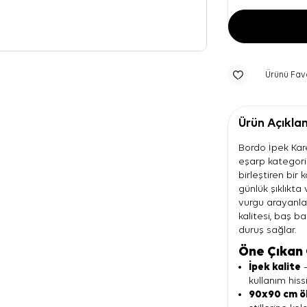
Ürünü Fav
Ürün Açıkla
Bordo İpek Kar
eşarp kategoris
birleştiren bir
günlük şıklıkta
vurgu arayanla
kalitesi, baş 
duruş sağlar.
Öne Çıkan 
İpek kalite
—
kullanım hiss
90x90 cm ö