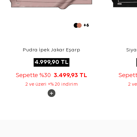
+6
Pudra İpek Jakar Eşarp
Siya
4.999,90
TL
Sepette %30
3.499,93
TL
Sepet
2 ve üzeri +% 20 indirim
2 ve