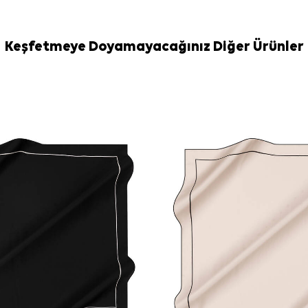
Bakım
Yıkama ve bakım
İpek ve hassas
Keşfetmeye Doyamayacağınız Diğer Ürünler
temizliği gere
edebilirsiniz.
Sıkça Soru
Bordo İpek K
ölçüdedir?
Bu eşarp han
Deseninde ha
Bu ipek krep