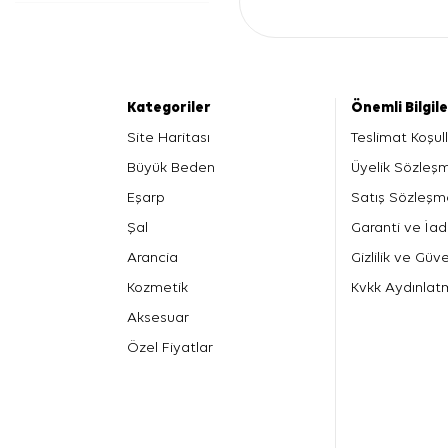
Kategoriler
Önemli Bilgil
Site Haritası
Teslimat Koşull
Büyük Beden
Üyelik Sözleş
Eşarp
Satış Sözleşm
Şal
Garanti ve İad
Arancia
Gizlilik ve Güve
Kozmetik
Kvkk Aydınlat
Aksesuar
Özel Fiyatlar