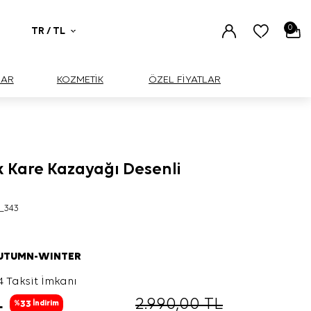
0
TR / TL
UAR
KOZMETİK
ÖZEL FİYATLAR
k Kare Kazayağı Desenli
_343
AUTUMN-WINTER
4 Taksit İmkanı
L
2.990,00
TL
33
%
İndirim