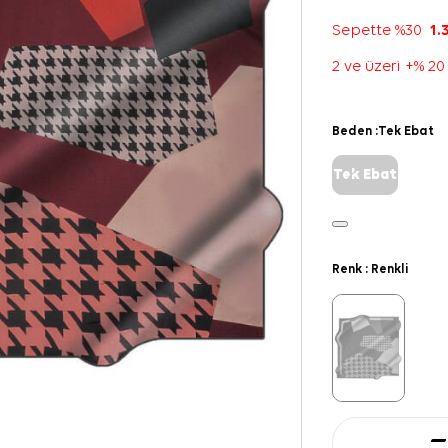
Sepette %30
1.
2 ve üzeri +% 20
Beden :
Tek Ebat
Tek Ebat
Renk :
Renkli