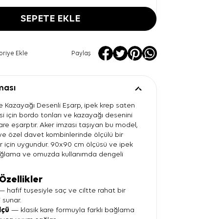
SEPETE EKLE
oriye Ekle
Paylaş
ması
e Kazayağı Desenli Eşarp, ipek krep saten
i için bordo tonları ve kazayağı desenini
 kare eşarptır. Aker imzası taşıyan bu model,
 ve özel davet kombinlerinde ölçülü bir
r için uygundur. 90x90 cm ölçüsü ve ipek
bağlama ve omuzda kullanımda dengeli
Özellikler
 hafif tuşesiyle saç ve ciltte rahat bir
i sunar.
lçü
— klasik kare formuyla farklı bağlama