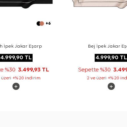
+6
h İpek Jakar Eşarp
Bej İpek Jakar E
4.999,90
TL
4.999,90
TL
te %30
3.499,93
TL
Sepette %30
3.49
 üzeri +% 20 indirim
2 ve üzeri +% 20 in