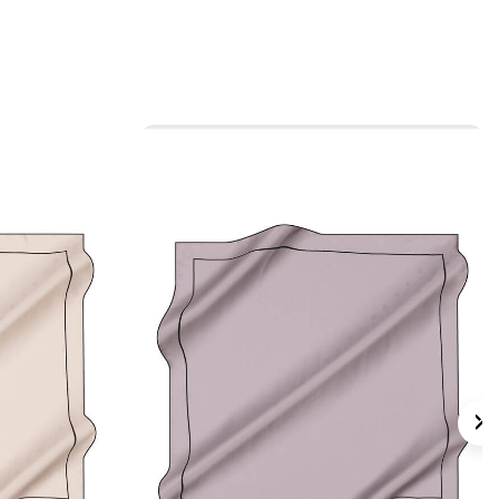
 için ürün etiketindeki talimatları izleyiniz.
 eşarplarda elde hassas bakım veya leke
ktiğinde
Aker İpek Eşarp Şampuanı
tercih
lan Sorular
are Kazayağı Desenli Eşarp hangi
gi kumaş kalitesine sahiptir?
ngi renkler öne çıkar?
 saten eşarp nasıl kombinlenir?