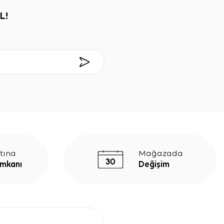
L!
tına
Mağazada
İmkanı
Değişim