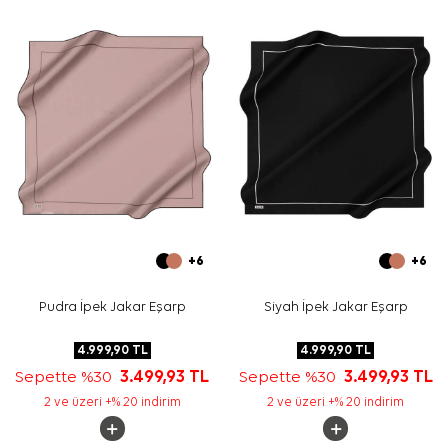
çevresinde daha hacimli bağlama tercih edebilirsiniz.
Bakım
Yıkama ve bakım için ürün etiketindeki talimatları
izleyiniz. İpek ve hassas eşarplarda elde nazik bakım
gerektiğinde
Aker İpek Eşarp Şampuanı
kullanabilirsiniz.
Sıkça Sorulan Sorular
Siyah Kiremit İpek Krep Saten Kare Çizgili Eşarp hangi
ölçüdedir?
Bu eşarbın kumaş kalitesi nedir?
Desen ve renk görünümü nasıldır?
Hangi kombinlerle kullanılabilir?
+6
+6
Pudra İpek Jakar Eşarp
Siyah İpek Jakar Eşarp
4.999,90
TL
4.999,90
TL
Sepette %30
3.499,93
TL
Sepette %30
3.499,93
TL
2 ve üzeri +% 20 indirim
2 ve üzeri +% 20 indirim