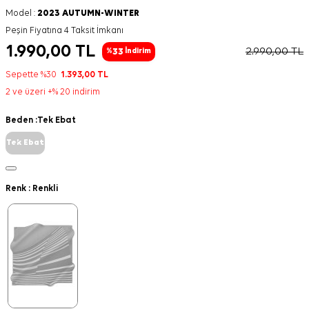
Model :
2023 AUTUMN-WINTER
Peşin Fiyatına 4 Taksit İmkanı
1.990,00
TL
2.990,00
TL
33
%
İndirim
Sepette %30
1.393,00
TL
2 ve üzeri +% 20 indirim
Beden :
Tek Ebat
Tek Ebat
Renk :
Renkli