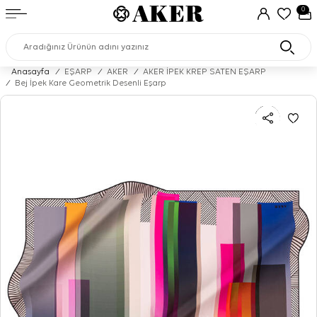
0
Anasayfa
/
EŞARP
/
AKER
/
AKER İPEK KREP SATEN EŞARP
/
Bej İpek Kare Geometrik Desenli Eşarp