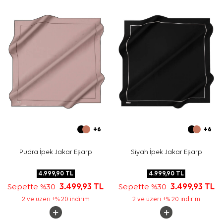
Bakım
Yıkama ve bakım için ürün etiketindeki talimatları
izleyiniz. İpek ve hassas eşarplarda elde hassas bakım
veya leke müdahalesi gerektiğinde
Aker İpek Eşarp
Şampuanı
yardımcı bakım ürünü olarak değerlendirilebilir.
Sıkça Sorulan Sorular
Bej İpek Kare Geometrik Desenli Eşarp ölçüsü nedir?
Bu eşarp hangi kumaş türündedir?
Deseni ve renkleri nasıldır?
Hangi kıyafetlerle kombinlenebilir?
+6
+6
Pudra İpek Jakar Eşarp
Siyah İpek Jakar Eşarp
4.999,90
TL
4.999,90
TL
Sepette %30
3.499,93
TL
Sepette %30
3.499,93
TL
2 ve üzeri +% 20 indirim
2 ve üzeri +% 20 indirim