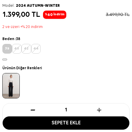
Model :
2024 AUTUMN-WINTER
1.399,00
TL
3.499,90
TL
60
%
İndirim
2 ve üzeri +% 20 indirim
Beden :
38
38
40
42
44
Ürünün Diğer Renkleri
SEPETE EKLE