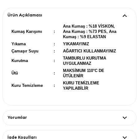
Ürün Açıklaması
Ana Kumaş : %18 VİSKON,
Kumaş Karışımı
:
Ana Kumaş : %73 PES, Ana
Kumaş : %9 ELASTAN
Yıkama
:
YIKAMAYINIZ
Çamaşır Suyu
:
AĞARTICI KULLANMAYINIZ
TAMBURLU KURUTMA
Kurutma
:
UYGULANMAZ
MAKSİMUM 110°C DE
Ütü
:
ÜTÜLENİR
KURU TEMİZLEME
Kuru Temizleme
:
YAPILABİLİR
Yorumlar
İade Koşulları