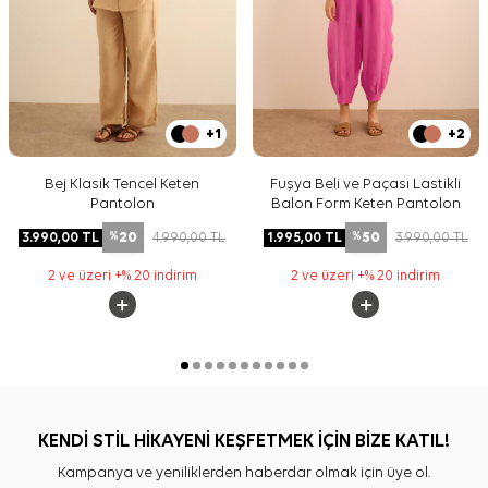
+1
+2
Bej Klasik Tencel Keten
Fuşya Beli ve Paçası Lastikli
Pantolon
Balon Form Keten Pantolon
20
50
3.990,00
TL
4.990,00
TL
1.995,00
TL
3.990,00
TL
%
%
2 ve üzeri +% 20 indirim
2 ve üzeri +% 20 indirim
KENDİ STİL HİKAYENİ KEŞFETMEK İÇİN BİZE KATIL!
Kampanya ve yeniliklerden haberdar olmak için üye ol.