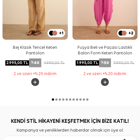
+1
+2
Bej Klasik Tencel Keten
Fuşya Beli ve Paçası Lastikli
Pantolon
Balon Form Keten Pantolon
40
50
2.995,00
TL
4.990,00
TL
1.995,00
TL
3.990,00
TL
%
%
2 ve üzeri +% 20 indirim
2 ve üzeri +% 20 indirim
KENDİ STİL HİKAYENİ KEŞFETMEK İÇİN BİZE KATIL!
Kampanya ve yeniliklerden haberdar olmak için üye ol.