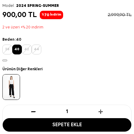
Model :
2024 SPRING-SUMMER
900,00
TL
2.999,90
TL
70
%
İndirim
2 ve üzeri +% 20 indirim
Beden :
40
38
40
42
44
Ürünün Diğer Renkleri
SEPETE EKLE