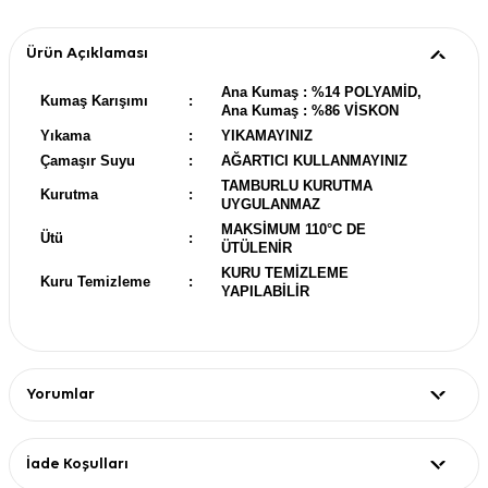
Ürün Açıklaması
Ana Kumaş : %14 POLYAMİD,
Kumaş Karışımı
:
Ana Kumaş : %86 VİSKON
Yıkama
:
YIKAMAYINIZ
Çamaşır Suyu
:
AĞARTICI KULLANMAYINIZ
TAMBURLU KURUTMA
Kurutma
:
UYGULANMAZ
MAKSİMUM 110°C DE
Ütü
:
ÜTÜLENİR
KURU TEMİZLEME
Kuru Temizleme
:
YAPILABİLİR
Yorumlar
İade Koşulları