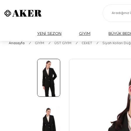
YENİ SEZON
GİYİM
BÜYÜK BED
Anasayfa
/
GİYİM
/
ÜST GİYİM
/
CEKET
/
Siyah Kolları Dü