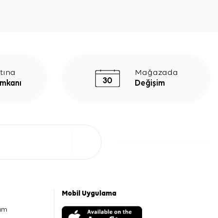
tına
Mağazada
İmkanı
Değişim
Mobil Uygulama
am