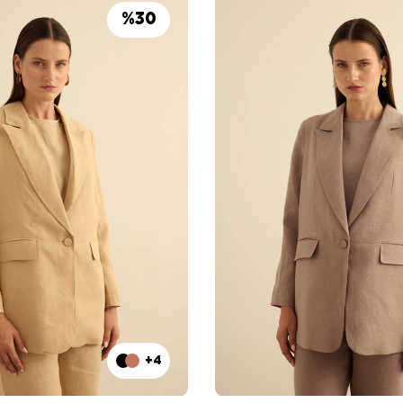
%
30
+4