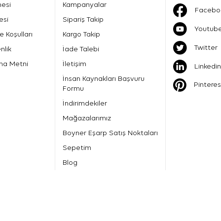
mesi
Kampanyalar
Facebo
esi
Sipariş Takip
Youtub
e Koşulları
Kargo Takip
Twitter
nlik
İade Talebi
ma Metni
İletişim
Linkedin
İnsan Kaynakları Başvuru
Pinteres
Formu
İndirimdekiler
Mağazalarımız
Boyner Eşarp Satış Noktaları
Sepetim
Blog