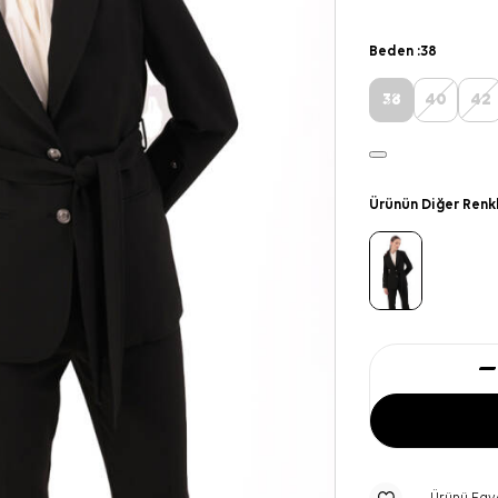
Beden :
38
38
40
42
Ürünün Diğer Renk