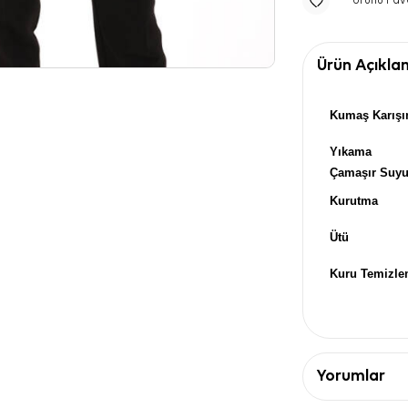
Ürünü Fav
Ürün Açıkla
Kumaş Karışı
Yıkama
Çamaşır Suy
Kurutma
Ütü
Kuru Temizl
Yorumlar