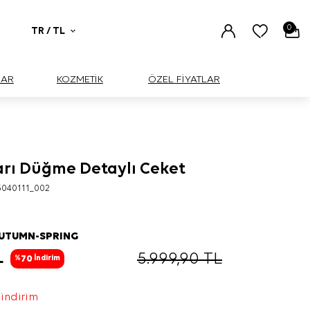
0
TR / TL
UAR
KOZMETİK
ÖZEL FİYATLAR
ları Düğme Detaylı Ceket
040111_002
AUTUMN-SPRING
L
5.999,90
TL
70
%
İndirim
 indirim