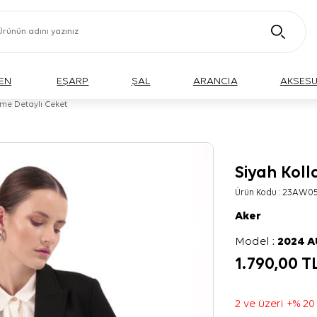
EN
EŞARP
ŞAL
ARANCIA
AKSES
ğme Detaylı Ceket
Siyah Kol
Ürün Kodu :
23AW05
Aker
Model :
2024 
1.790,00
T
2 ve üzeri +% 20