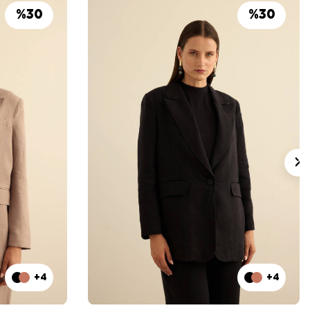
%
30
%
30
+4
+4