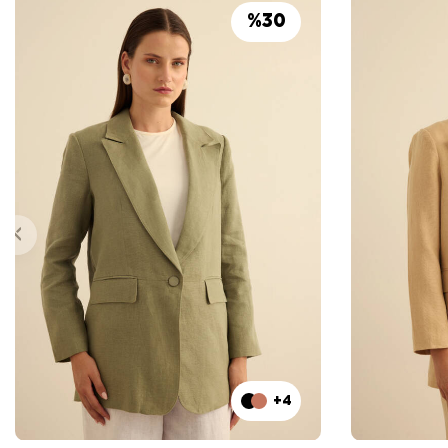
%
30
+4