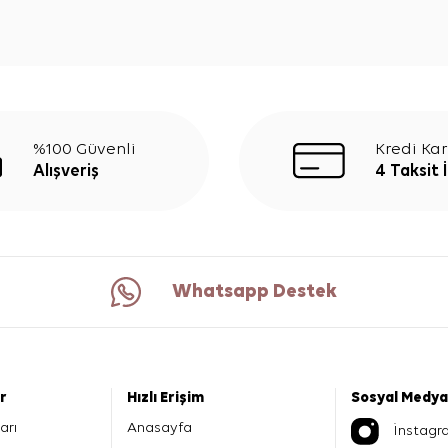
%100 Güvenli
Kredi Kar
Alışveriş
4 Taksit 
Whatsapp Destek
er
Hızlı Erişim
Sosyal Medya
arı
Anasayfa
İnstagr