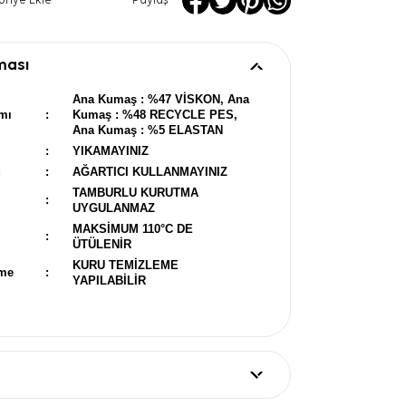
oriye Ekle
Paylaş
ması
Ana Kumaş : %47 VİSKON, Ana
mı
:
Kumaş : %48 RECYCLE PES,
Ana Kumaş : %5 ELASTAN
:
YIKAMAYINIZ
u
:
AĞARTICI KULLANMAYINIZ
TAMBURLU KURUTMA
:
UYGULANMAZ
MAKSİMUM 110°C DE
:
ÜTÜLENİR
KURU TEMİZLEME
eme
:
YAPILABİLİR