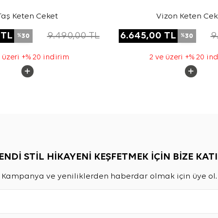
Taş Keten Ceket
Vizon Keten Cek
TL
9.490,00
TL
6.645,00
TL
9
30
30
%
%
 üzeri +% 20 indirim
2 ve üzeri +% 20 in
ENDİ STİL HİKAYENİ KEŞFETMEK İÇİN BİZE KATI
Kampanya ve yeniliklerden haberdar olmak için üye ol.