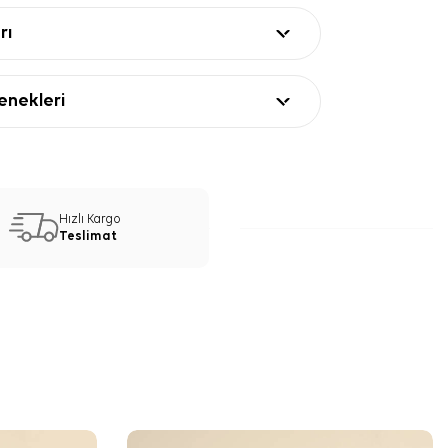
rı
nekleri
Hızlı Kargo
Teslimat