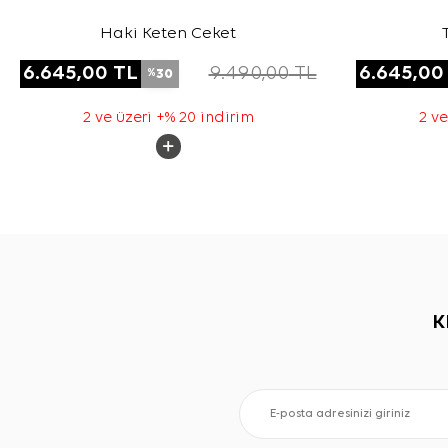
Haki Keten Ceket
6.645,00
TL
9.490,00
TL
6.645,00
30
%
2 ve üzeri +% 20 indirim
2 ve
K