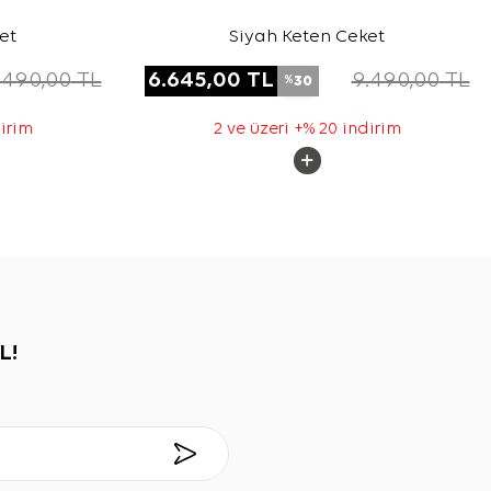
et
Siyah Keten Ceket
.490,00
TL
6.645,00
TL
9.490,00
TL
30
%
dirim
2 ve üzeri +% 20 indirim
L!