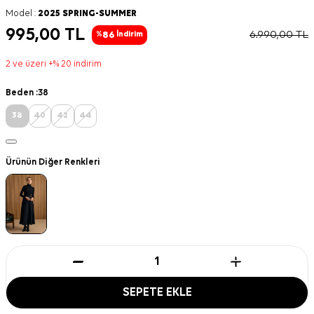
Model :
2025 SPRING-SUMMER
995,00
TL
6.990,00
TL
86
%
İndirim
2 ve üzeri +% 20 indirim
Beden :
38
38
40
42
44
Ürünün Diğer Renkleri
SEPETE EKLE