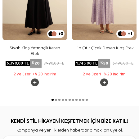
+3
+1
Siyah Kloş Yırtmaçllı Keten
Lila Çıtır Çiçek Desen Kloş Etek
Etek
20
50
6.390,00
TL
7.990,00
TL
1.745,00
TL
3.490,00
TL
%
%
2 ve üzeri +% 20 indirim
2 ve üzeri +% 20 indirim
KENDİ STİL HİKAYENİ KEŞFETMEK İÇİN BİZE KATIL!
Kampanya ve yeniliklerden haberdar olmak için üye ol.