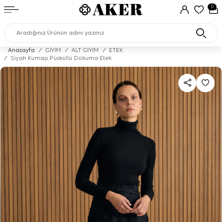
0
Anasayfa
/
GİYİM
/
ALT GİYİM
/
ETEK
/
Siyah Kumaşı Püsküllü Dokuma Etek