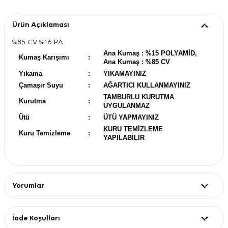
Ürün Açıklaması
%85 CV %16 PA
Ana Kumaş : %15 POLYAMİD,
Kumaş Karışımı
:
Ana Kumaş : %85 CV
Yıkama
:
YIKAMAYINIZ
Çamaşır Suyu
:
AĞARTICI KULLANMAYINIZ
TAMBURLU KURUTMA
Kurutma
:
UYGULANMAZ
Ütü
:
ÜTÜ YAPMAYINIZ
KURU TEMİZLEME
Kuru Temizleme
:
YAPILABİLİR
Yorumlar
İade Koşulları