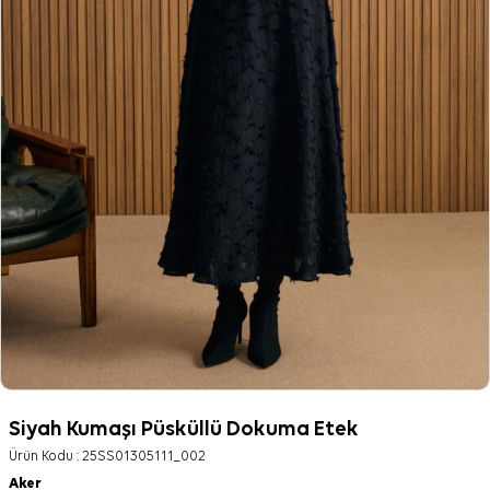
Siyah Kumaşı Püsküllü Dokuma Etek
Ürün Kodu :
25SS01305111_002
Aker