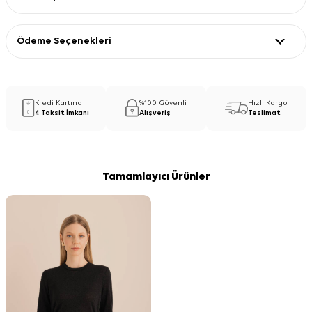
Ödeme Seçenekleri
Kredi Kartına
%100 Güvenli
Hızlı Kargo
4 Taksit İmkanı
Alışveriş
Teslimat
Tamamlayıcı Ürünler