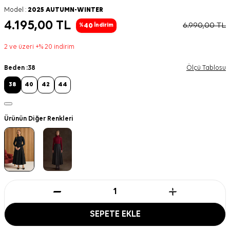
Model :
2025 AUTUMN-WINTER
4.195,00
TL
6.990,00
TL
40
%
İndirim
2 ve üzeri +% 20 indirim
Beden :
38
Ölçü Tablosu
38
40
42
44
Ürünün Diğer Renkleri
SEPETE EKLE