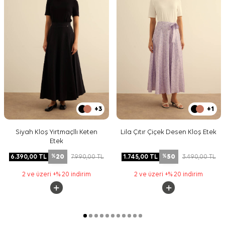
+3
+1
Siyah Kloş Yırtmaçllı Keten
Lila Çıtır Çiçek Desen Kloş Etek
Etek
20
50
6.390,00
TL
7.990,00
TL
1.745,00
TL
3.490,00
TL
%
%
2 ve üzeri +% 20 indirim
2 ve üzeri +% 20 indirim