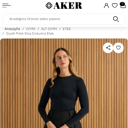
0
Anasayfa
/
GİYİM
/
ALT GİYİM
/
ETEK
/
Siyah Pileli Kloş Dokuma Etek