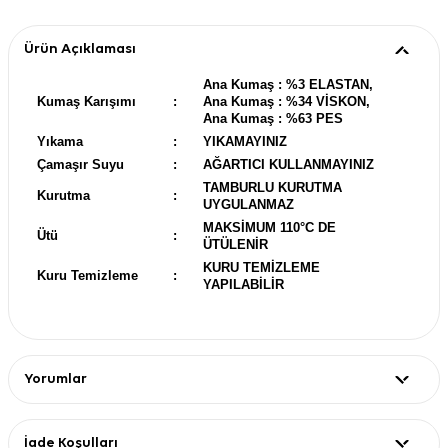
Ürün Açıklaması
Ana Kumaş : %3 ELASTAN,
Kumaş Karışımı
:
Ana Kumaş : %34 VİSKON,
Ana Kumaş : %63 PES
Yıkama
:
YIKAMAYINIZ
Çamaşır Suyu
:
AĞARTICI KULLANMAYINIZ
TAMBURLU KURUTMA
Kurutma
:
UYGULANMAZ
MAKSİMUM 110°C DE
Ütü
:
ÜTÜLENİR
KURU TEMİZLEME
Kuru Temizleme
:
YAPILABİLİR
Yorumlar
İade Koşulları