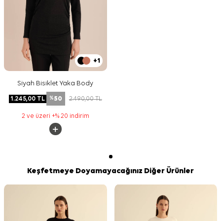
+1
Siyah Bisiklet Yaka Body
50
1.245,00
TL
2.490,00
TL
%
2 ve üzeri +% 20 indirim
Keşfetmeye Doyamayacağınız Diğer Ürünler