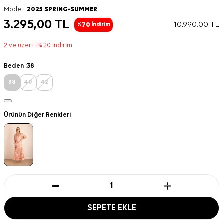
Model :
2025 SPRING-SUMMER
3.295,00
TL
10.990,00
TL
70
%
İndirim
2 ve üzeri +% 20 indirim
Beden :
38
38
40
42
Ürünün Diğer Renkleri
SEPETE EKLE