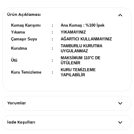
Ürün Açıklaması
Kumaş Karışımı
:
Ana Kumaş : %100 İpek
Yıkama
:
YIKAMAYINIZ
Çamaşır Suyu
:
AĞARTICI KULLANMAYINIZ
TAMBURLU KURUTMA
Kurutma
:
UYGULANMAZ
MAKSİMUM 110°C DE
Ütü
:
ÜTÜLENİR
KURU TEMİZLEME
Kuru Temizleme
:
YAPILABİLİR
Yorumlar
İade Koşulları