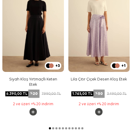
+3
+1
Siyah Kloş Yırtmaçllı Keten
Lila Çıtır Çiçek Desen Kloş Etek
Etek
20
50
6.390,00
TL
7.990,00
TL
1.745,00
TL
3.490,00
TL
%
%
2 ve üzeri +% 20 indirim
2 ve üzeri +% 20 indirim